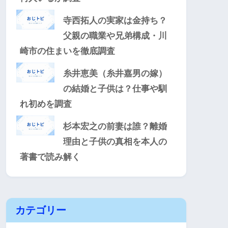
寺西拓人の実家は金持ち？
父親の職業や兄弟構成・川
崎市の住まいを徹底調査
糸井恵美（糸井嘉男の嫁）
の結婚と子供は？仕事や馴
れ初めを調査
杉本宏之の前妻は誰？離婚
理由と子供の真相を本人の
著書で読み解く
カテゴリー