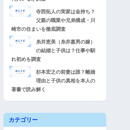
寺西拓人の実家は金持ち？
父親の職業や兄弟構成・川
崎市の住まいを徹底調査
糸井恵美（糸井嘉男の嫁）
の結婚と子供は？仕事や馴
れ初めを調査
杉本宏之の前妻は誰？離婚
理由と子供の真相を本人の
著書で読み解く
カテゴリー