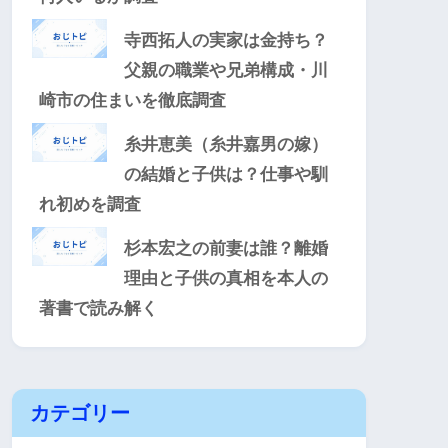
寺西拓人の実家は金持ち？
父親の職業や兄弟構成・川
崎市の住まいを徹底調査
糸井恵美（糸井嘉男の嫁）
の結婚と子供は？仕事や馴
れ初めを調査
杉本宏之の前妻は誰？離婚
理由と子供の真相を本人の
著書で読み解く
カテゴリー