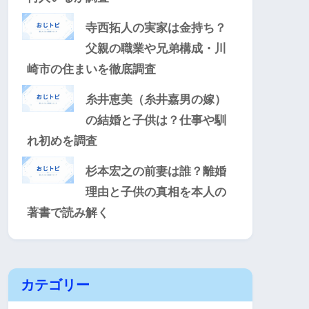
寺西拓人の実家は金持ち？
父親の職業や兄弟構成・川
崎市の住まいを徹底調査
糸井恵美（糸井嘉男の嫁）
の結婚と子供は？仕事や馴
れ初めを調査
杉本宏之の前妻は誰？離婚
理由と子供の真相を本人の
著書で読み解く
カテゴリー