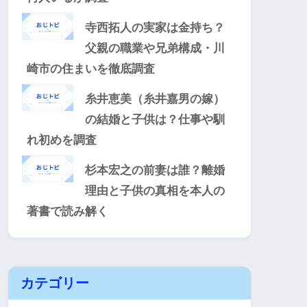
寺西拓人の実家は金持ち？
父親の職業や兄弟構成・川
崎市の住まいを徹底調査
糸井恵美（糸井嘉男の嫁）
の結婚と子供は？仕事や馴
れ初めを調査
杉本宏之の前妻は誰？離婚
理由と子供の真相を本人の
著書で読み解く
カテゴリー