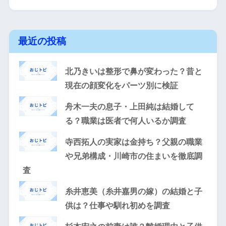
最近の投稿
北乃きいは整形で鼻が変わった？昔と
現在の顔変化をパーツ別に検証
舟木一夫の息子・上田純は結婚して
る？職業は医者で何人いるか調査
寺西拓人の実家は金持ち？父親の職業
や兄弟構成・川崎市の住まいを徹底調
査
糸井恵美（糸井嘉男の嫁）の結婚と子
供は？仕事や馴れ初めを調査