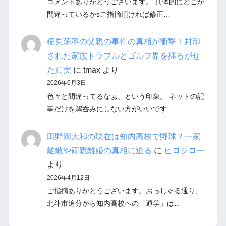
コメントありがとうございます。 具体的にどこが
間違っているかsご指摘頂ければ修正…
稲見萌寧の父親の事件の真相が衝撃！封印
された家族トラブルとゴルフ界を揺るがせ
た真実
に
tmax
より
2026年6月3日
色々と間違ってるなぁ、という印象。 ネットの記
事だけを鵜呑みにしない方がいいです…
田野岡大和の現在は知内高校で野球？一家
離散や両親離婚の真相に迫る
に
ヒロジロー
より
2026年4月12日
ご指摘ありがとうございます。おっしゃる通り、
北斗市追分から知内高校への「通学」は…