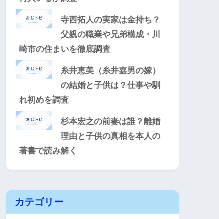
寺西拓人の実家は金持ち？
父親の職業や兄弟構成・川
崎市の住まいを徹底調査
糸井恵美（糸井嘉男の嫁）
の結婚と子供は？仕事や馴
れ初めを調査
杉本宏之の前妻は誰？離婚
理由と子供の真相を本人の
著書で読み解く
カテゴリー