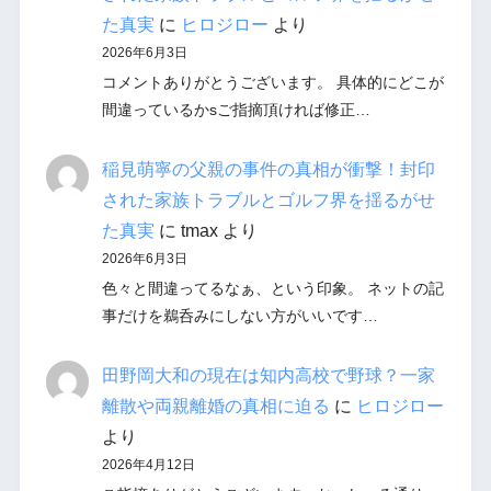
た真実
に
ヒロジロー
より
2026年6月3日
コメントありがとうございます。 具体的にどこが
間違っているかsご指摘頂ければ修正…
稲見萌寧の父親の事件の真相が衝撃！封印
された家族トラブルとゴルフ界を揺るがせ
た真実
に
tmax
より
2026年6月3日
色々と間違ってるなぁ、という印象。 ネットの記
事だけを鵜呑みにしない方がいいです…
田野岡大和の現在は知内高校で野球？一家
離散や両親離婚の真相に迫る
に
ヒロジロー
より
2026年4月12日