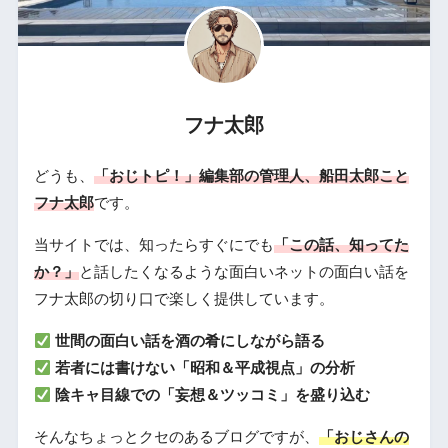
フナ太郎
どうも、
「おじトピ！」編集部の管理人、船田太郎こと
フナ太郎
です。
当サイトでは、知ったらすぐにでも
「この話、知ってた
か？」
と話したくなるような面白いネットの面白い話を
フナ太郎の切り口で楽しく提供しています。
世間の面白い話を酒の肴にしながら語る
若者には書けない「昭和＆平成視点」の分析
陰キャ目線での「妄想＆ツッコミ」を盛り込む
そんなちょっとクセのあるブログですが、
「おじさんの