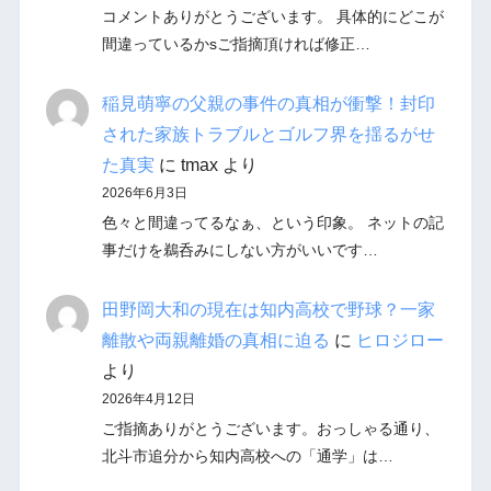
コメントありがとうございます。 具体的にどこが
間違っているかsご指摘頂ければ修正…
稲見萌寧の父親の事件の真相が衝撃！封印
された家族トラブルとゴルフ界を揺るがせ
た真実
に
tmax
より
2026年6月3日
色々と間違ってるなぁ、という印象。 ネットの記
事だけを鵜呑みにしない方がいいです…
田野岡大和の現在は知内高校で野球？一家
離散や両親離婚の真相に迫る
に
ヒロジロー
より
2026年4月12日
ご指摘ありがとうございます。おっしゃる通り、
北斗市追分から知内高校への「通学」は…