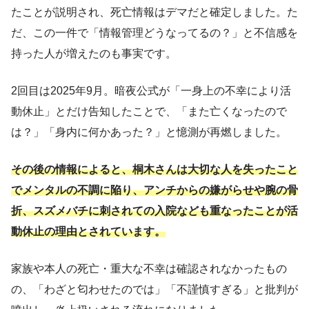
たことが説明され、死亡情報はデマだと確定しました。た
だ、この一件で「情報管理どうなってるの？」と不信感を
持った人が増えたのも事実です。
2回目は2025年9月。暗夜公式が「一身上の不幸により活
動休止」とだけ告知したことで、「また亡くなったので
は？」「身内に何かあった？」と憶測が再燃しました。
その後の情報によると、桐木さんは大切な人を失ったこと
でメンタルの不調に陥り、アンチからの嫌がらせや腕の骨
折、スズメバチに刺されての入院なども重なったことが活
動休止の理由とされています。
家族や本人の死亡・重大な不幸は確認されなかったもの
の、「わざと匂わせたのでは」「不謹慎すぎる」と批判が