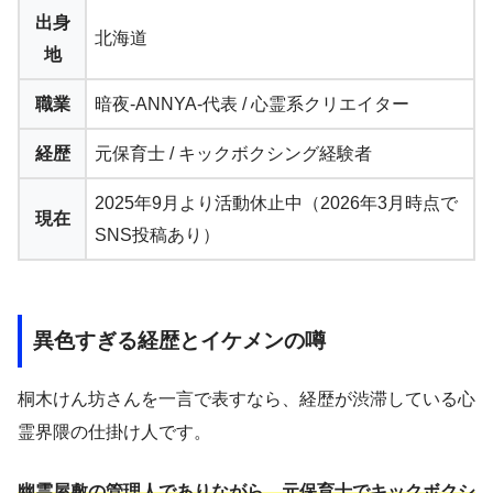
出身
北海道
地
職業
暗夜-ANNYA-代表 / 心霊系クリエイター
経歴
元保育士 / キックボクシング経験者
2025年9月より活動休止中（2026年3月時点で
現在
SNS投稿あり）
異色すぎる経歴とイケメンの噂
桐木けん坊さんを一言で表すなら、経歴が渋滞している心
霊界隈の仕掛け人です。
幽霊屋敷の管理人でありながら、元保育士でキックボクシ