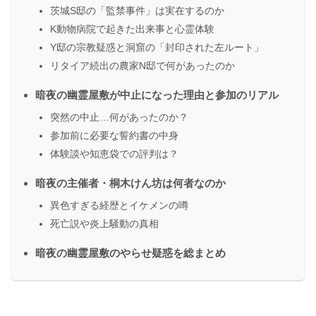
茨城S邸の「監禁事件」は実在するのか
K動物病院で起きた出来事と心霊体験
Y邸の宗教疑惑と洞窟の「封印された左ルート」
リタイア続出の農家N邸で何があったのか
暗夜の幽霊屋敷が中止になった理由と参加のリアル
突然の中止…何があったのか？
参加前に必要な誓約書の中身
体験談や知恵袋での評判は？
暗夜の主催者・桐木けん坊は何者なのか
異色すぎる経歴とイケメンの噂
死亡説や炎上騒動の真相
暗夜の幽霊屋敷のやらせ疑惑を総まとめ