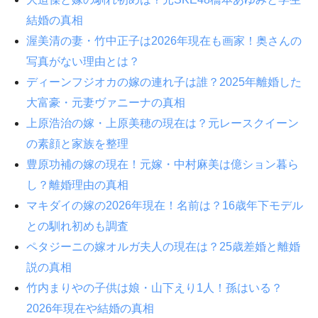
結婚の真相
渥美清の妻・竹中正子は2026年現在も画家！奥さんの
写真がない理由とは？
ディーンフジオカの嫁の連れ子は誰？2025年離婚した
大富豪・元妻ヴァニーナの真相
上原浩治の嫁・上原美穂の現在は？元レースクイーン
の素顔と家族を整理
豊原功補の嫁の現在！元嫁・中村麻美は億ション暮ら
し？離婚理由の真相
マキダイの嫁の2026年現在！名前は？16歳年下モデル
との馴れ初めも調査
ペタジーニの嫁オルガ夫人の現在は？25歳差婚と離婚
説の真相
竹内まりやの子供は娘・山下えり1人！孫はいる？
2026年現在や結婚の真相