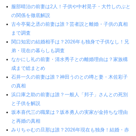
服部晴治の前妻は2人！子供や中村晃子・大竹しのぶと
の関係を徹底解説
古今亭菊之丞の前妻は誰？芸者説と離婚・子供の真相
まで調査
関口知宏の結婚相手は？2026年も独身で子供なし！兄
弟・現在の暮らしも調査
なかにし礼の前妻・清水秀子との離婚理由は？家族構
成まで総まとめ
石井一久の前妻は誰？神田うのとの噂と妻・木佐彩子
の真相
浜口庫之助の前妻は誰？一般人「邦子」さんとの死別
と子供を解説
坂本喜代三の職業は？坂本勇人の実家が金持ちな理由
と再婚の真相
みりちゃむの旦那は誰？2026年現在も独身！結婚・赤