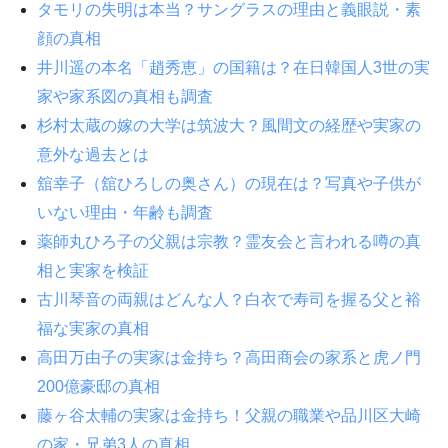
タモリの失明は本当？サングラスの理由と義眼説・素
顔の真相
井川遥の本名「趙秀恵」の国籍は？在日韓国人3世の実
家や家系図の真相も調査
杉村太蔵の嫁の大学は筑波大？風間文の経歴や実家の
意外な過去とは
舘幸子（舘ひろしの奥さん）の現在は？写真や子供が
いない理由・年齢も調査
薬師丸ひろ子の父親は宗教？霊友会と言われる噂の真
相と実家を検証
古川琴音の両親はどんな人？白衣で寿司を握る父と裕
福な実家の真相
高田万由子の実家は金持ち？高田商会の家系と虎ノ門
200億豪邸の真相
藤ヶ谷太輔の実家は金持ち！父親の職業や品川区大崎
の家・兄弟3人の真相