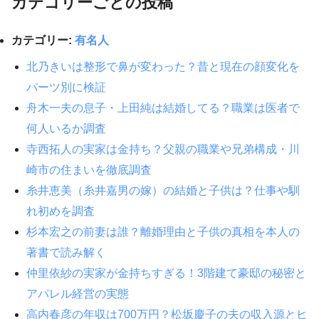
カテゴリーごとの投稿
カテゴリー:
有名人
北乃きいは整形で鼻が変わった？昔と現在の顔変化を
パーツ別に検証
舟木一夫の息子・上田純は結婚してる？職業は医者で
何人いるか調査
寺西拓人の実家は金持ち？父親の職業や兄弟構成・川
崎市の住まいを徹底調査
糸井恵美（糸井嘉男の嫁）の結婚と子供は？仕事や馴
れ初めを調査
杉本宏之の前妻は誰？離婚理由と子供の真相を本人の
著書で読み解く
仲里依紗の実家が金持ちすぎる！3階建て豪邸の秘密と
アパレル経営の実態
高内春彦の年収は700万円？松坂慶子の夫の収入源とヒ