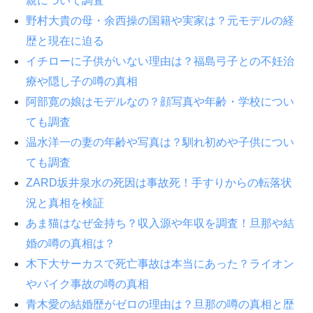
親について調査
野村大貴の母・余西操の国籍や実家は？元モデルの経
歴と現在に迫る
イチローに子供がいない理由は？福島弓子との不妊治
療や隠し子の噂の真相
阿部寛の娘はモデルなの？顔写真や年齢・学校につい
ても調査
温水洋一の妻の年齢や写真は？馴れ初めや子供につい
ても調査
ZARD坂井泉水の死因は事故死！手すりからの転落状
況と真相を検証
あま猫はなぜ金持ち？収入源や年収を調査！旦那や結
婚の噂の真相は？
木下大サーカスで死亡事故は本当にあった？ライオン
やバイク事故の噂の真相
青木愛の結婚歴がゼロの理由は？旦那の噂の真相と歴