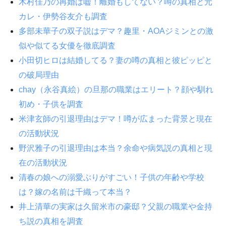
木村佳乃の再婚は嘘！離婚もしてない？噂の真相と元
カレ・伊勢谷友介も調査
多部未華子の双子説はデマ？趣里・AOAジミンとの激
似や似てる女優を徹底調査
小田切ヒロは結婚してる？妻の噂の真相と彼ピッピと
の破局理由
chay（永谷真絵）の旦那の職業はエリート？顔や馴れ
初め・子供を調査
米津玄師の引退理由はデマ！噂が広まった背景と現在
の活動状況
野沢雅子の引退理由は本当？余命や病気説の真相と現
在の活動状況
清春の娘への溺愛ぶりがすごい！子供の年齢や学校
は？嫁の名前は千織って本当？
井上清華の実家は久留米市の豪邸？父親の職業や金持
ち説の真相を調査