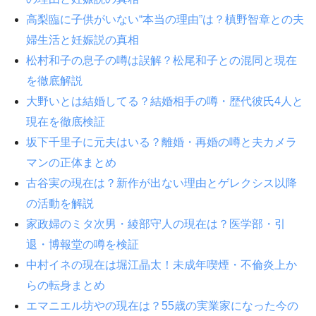
高梨臨に子供がいない“本当の理由”は？槙野智章との夫
婦生活と妊娠説の真相
松村和子の息子の噂は誤解？松尾和子との混同と現在
を徹底解説
大野いとは結婚してる？結婚相手の噂・歴代彼氏4人と
現在を徹底検証
坂下千里子に元夫はいる？離婚・再婚の噂と夫カメラ
マンの正体まとめ
古谷実の現在は？新作が出ない理由とゲレクシス以降
の活動を解説
家政婦のミタ次男・綾部守人の現在は？医学部・引
退・博報堂の噂を検証
中村イネの現在は堀江晶太！未成年喫煙・不倫炎上か
らの転身まとめ
エマニエル坊やの現在は？55歳の実業家になった今の