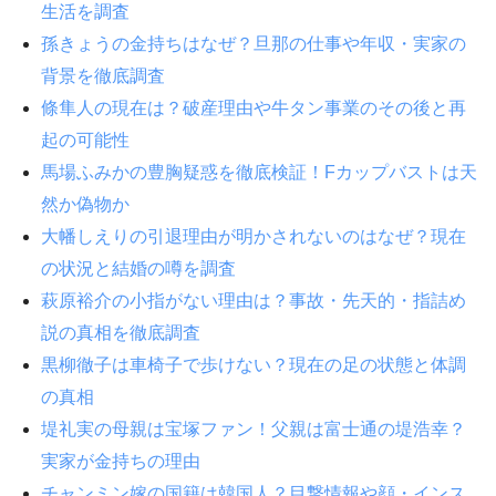
生活を調査
孫きょうの金持ちはなぜ？旦那の仕事や年収・実家の
背景を徹底調査
條隼人の現在は？破産理由や牛タン事業のその後と再
起の可能性
馬場ふみかの豊胸疑惑を徹底検証！Fカップバストは天
然か偽物か
大幡しえりの引退理由が明かされないのはなぜ？現在
の状況と結婚の噂を調査
萩原裕介の小指がない理由は？事故・先天的・指詰め
説の真相を徹底調査
黒柳徹子は車椅子で歩けない？現在の足の状態と体調
の真相
堤礼実の母親は宝塚ファン！父親は富士通の堤浩幸？
実家が金持ちの理由
チャンミン嫁の国籍は韓国人？目撃情報や顔・インス