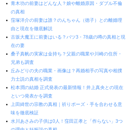
青木功の前妻はどんな人？娘や離婚原因・ダブル不倫
の真相
窪塚洋介の前妻は誰？のんちゃん（徳子）との離婚理
由と現在を徹底解説
古坂大魔王に前妻はいる？バツ3・78歳の噂の真相と現
在の妻
桑子真帆の実家は金持ち？父親の職業や川崎の住所・
兄弟も調査
丘みどりの夫の職業・画像は？再婚相手の写真や相撲
力士説の真相を調査
松本潤の結婚 正式発表の最新情報！井上真央との現在
といつ発表かを調査
上田綺世の宗教の真相｜祈りポーズ・手を合わせる意
味を徹底検証
水川あさみの子供は0人！窪田正孝と「作らない」3つ
の理由と妊娠説の真相