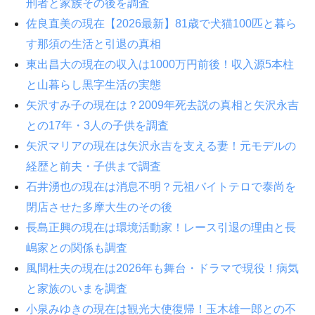
刑者と家族その後を調査
佐良直美の現在【2026最新】81歳で犬猫100匹と暮ら
す那須の生活と引退の真相
東出昌大の現在の収入は1000万円前後！収入源5本柱
と山暮らし黒字生活の実態
矢沢すみ子の現在は？2009年死去説の真相と矢沢永吉
との17年・3人の子供を調査
矢沢マリアの現在は矢沢永吉を支える妻！元モデルの
経歴と前夫・子供まで調査
石井湧也の現在は消息不明？元祖バイトテロで泰尚を
閉店させた多摩大生のその後
長島正興の現在は環境活動家！レース引退の理由と長
嶋家との関係も調査
風間杜夫の現在は2026年も舞台・ドラマで現役！病気
と家族のいまを調査
小泉みゆきの現在は観光大使復帰！玉木雄一郎との不