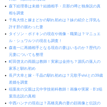
森下絵理香は未婚？結婚相手・旦那の噂と独身説の真
相を調査
千鳥大悟と嫁まどかの馴れ初めは？妹の紹介と浮気も
許す肝の据わった妻
タイソン・ボドキンの現在や画像・職業は？マニュエ
ル・シュワルツの現在も調査！
森進一に再婚相手となる現在の妻はいるのか？歴代の
元妻についても整理
町田啓太の両親は教師！実家は金持ち？源氏の落人の
家系と馴れ初め
長戸大幸と嫁・千晶の馴れ初めは？元歌手viviとの39歳
差婚を調査
稲葉友の父親は元中学技術科教師！画像や実家・B’z稲
葉浩志説の真相
中西ハンナの現在は？高橋克典の妻の顔画像と伝説の