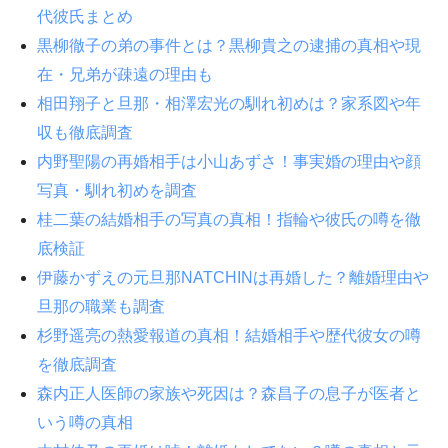
代彼氏まとめ
黒柳徹子の弟の事件とは？黒柳貴之の逮捕の真相や現
在・兄弟が疎遠の理由も
相田翔子と旦那・相澤宏光の馴れ初めは？家系図や年
収も徹底調査
内野聖陽の再婚相手は小山あずさ！事実婚の理由や顔
写真・馴れ初めを調査
桂二葉の結婚相手の写真の真相！指輪や彼氏の噂を徹
底検証
伊藤かずえの元旦那NATCHINは再婚した？離婚理由や
旦那の職業も調査
杉野遥亮の熱愛報道の真相！結婚相手や歴代彼女の噂
を徹底調査
森内正人医師の家族や死因は？森昌子の息子が医者と
いう噂の真相