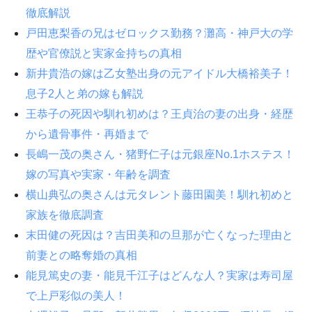
徹底解説
戸田恵梨香の兄はゼロックス勤務？灘高・神戸大の学
歴や官僚説と実家金持ちの真相
新井貴浩の嫁は乙女塾出身の元アイドル大橋裕美子！
息子2人と弟の嫁も解説
王恭子の死因や馴れ初めは？王貞治の妻の出身・経歴
から遺骨事件・再婚まで
長嶋一茂の奥さん・猪野仁子は元銀座No.1ホステス！
嫁の写真や実家・年齢を調査
横山典弘の奥さんは元タレント藤田園美！馴れ初めと
家族を徹底調査
末田健の死因は？吉田美和の旦那が亡くなった理由と
前妻との略奪婚の真相
能見篤史の妻・能見千江子はどんな人？実家は寿司屋
で上戸彩似の美人！