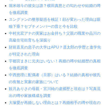
堀米雄斗の彼女は誰？横田真悠との匂わせや結婚の噂
を徹底調査
スングァンの整形疑惑を検証！顔が変わった理由は眼
瞼下垂？セブチメンバーの昔と今を比較
中村光宏アナの実家はお金持ち？父親の職業や品川の
高級住宅街育ちを深掘り
財前直見の息子の大学はAPU？凛太郎の学歴と進学先
が特定された理由
宇都宮まきに元夫はいない！再婚の噂や結婚歴の真相
を徹底調査
中西悠理に配偶者（旦那）はいる？結婚の真相や彼氏
の有無と実家の家族について
観月ありさの母親・宮川純の逮捕歴と現在は？写真流
出の噂や家族構成を調査
大塚愛が再婚しない理由とは？再婚相手の噂や現在の