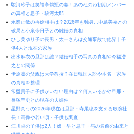
駿河玲子は笑福亭鶴瓶の妻！あのねのね初期メンバー
の真相と息子・駿河太郎
永瀬正敏の再婚相手は？2026年も独身…中島美嘉との
破局と小泉今日子との離婚の真相
ひし美ゆり子の長男・太一さんは交通事故で他界｜子
供4人と現在の家族
出水麻衣の旦那は誰？結婚相手の写真の真相や今福浩
之との関係
伊原凛の父親は大学教授？在日韓国人説や本名・家族
の真相を整理
常盤貴子に子供がいない理由は？何人いるかや旦那・
長塚圭史との現在の夫婦仲
星野真弓の2026年現在は旦那・寺尾聰を支える敏腕社
長！画像や若い頃・子供も調査
江川卓の子供は2人！娘・早と息子・与の名前の由来と