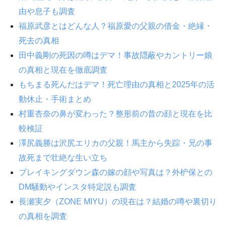
由や息子も調査
福原武彦とはどんな人？福原愛の父親の借金・絶縁・
死去の真相
田中義剛の死因の噂はデマ！事故隠蔽やカントリー娘
の真相と現在を徹底調査
もちまる死んだはデマ！死亡理由の真相と2025年の活
動休止・手術まとめ
村重杏奈の鼻が変わった？整形前の昔の顔と現在を比
較検証
澤尻義勝は沢尻エリカの父親！馬主から失踪・兄の事
故死まで壮絶な生い立ち
ブレイキングダウン森の嫁の顔や写真は？外枦保との
DM騒動やインスタ特定説も調査
長瀬実夕（ZONE MIYU）の現在は？結婚の噂や裏切り
の真相を調査