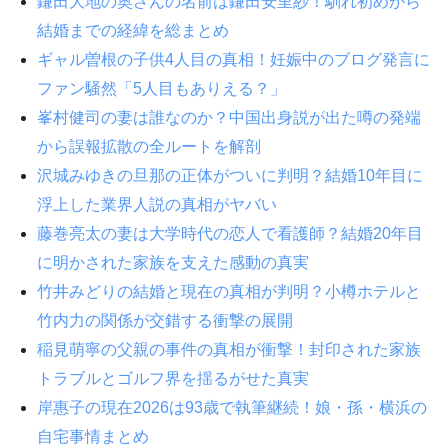
鎌田大地の奥さんの名前は鎌田安里紗！馴れ初めから
結婚までの経緯を総まとめ
ギャル曽根の子供4人目の真相！妊娠中のブログ発言に
ファン騒然「5人目もありえる？」
峯村健司の妻は誰なのか？中国出身説が出た噂の発端
から誤報拡散の全ルートを解剖
沢城みゆきの旦那の正体がついに判明？結婚10年目に
浮上した業界人説の真相がヤバい
藤巻亮太の妻は大学時代の恋人で看護師？結婚20年目
に明かされた家族を支えた感動の真実
竹井みどりの結婚と現在の真相が判明？小樽ホテルと
竹内力の関係が交錯する衝撃の展開
稲見萌寧の父親の事件の真相が衝撃！封印された家族
トラブルとゴルフ界を揺るがせた真実
岸惠子の現在2026は93歳で執筆継続！娘・孫・横浜の
自宅事情まとめ