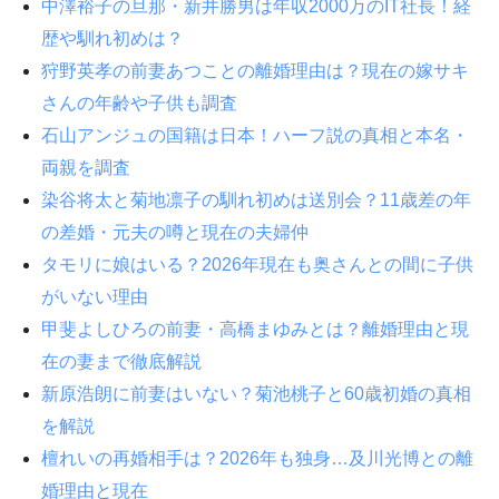
中澤裕子の旦那・新井勝男は年収2000万のIT社長！経
歴や馴れ初めは？
狩野英孝の前妻あつことの離婚理由は？現在の嫁サキ
さんの年齢や子供も調査
石山アンジュの国籍は日本！ハーフ説の真相と本名・
両親を調査
染谷将太と菊地凛子の馴れ初めは送別会？11歳差の年
の差婚・元夫の噂と現在の夫婦仲
タモリに娘はいる？2026年現在も奥さんとの間に子供
がいない理由
甲斐よしひろの前妻・高橋まゆみとは？離婚理由と現
在の妻まで徹底解説
新原浩朗に前妻はいない？菊池桃子と60歳初婚の真相
を解説
檀れいの再婚相手は？2026年も独身…及川光博との離
婚理由と現在