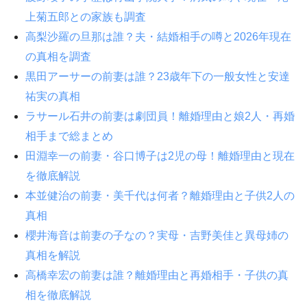
上菊五郎との家族も調査
高梨沙羅の旦那は誰？夫・結婚相手の噂と2026年現在
の真相を調査
黒田アーサーの前妻は誰？23歳年下の一般女性と安達
祐実の真相
ラサール石井の前妻は劇団員！離婚理由と娘2人・再婚
相手まで総まとめ
田淵幸一の前妻・谷口博子は2児の母！離婚理由と現在
を徹底解説
本並健治の前妻・美千代は何者？離婚理由と子供2人の
真相
櫻井海音は前妻の子なの？実母・吉野美佳と異母姉の
真相を解説
高橋幸宏の前妻は誰？離婚理由と再婚相手・子供の真
相を徹底解説