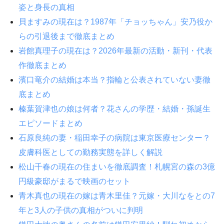
姿と身長の真相
貝ますみの現在は？1987年「チョッちゃん」安乃役か
らの引退後まで徹底まとめ
岩館真理子の現在は？2026年最新の活動・新刊・代表
作徹底まとめ
濱口竜介の結婚は本当？指輪と公表されていない妻徹
底まとめ
榛葉賀津也の娘は何者？花さんの学歴・結婚・孫誕生
エピソードまとめ
石原良純の妻・稲田幸子の病院は東京医療センター？
皮膚科医としての勤務実態を詳しく解説
松山千春の現在の住まいを徹底調査！札幌宮の森の3億
円級豪邸がまるで映画のセット
青木真也の現在の嫁は青木里佳？元嫁・大川なをとの7
年と3人の子供の真相がついに判明