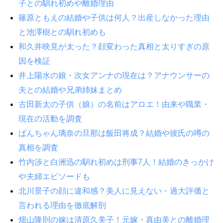
子との馴れ初めや離婚理由
篠原ともえの結婚や子供は何人？出産しなかった理由
と池澤樹との馴れ初めも
和久井映見が太った？顔変わった真相と太りすぎの原
因を検証
井上陽水の娘・次女アンナの現在は？アナウンサーの
夫との結婚や兄弟姉妹まとめ
古田新太の子供（娘）の名前はアロエ！由来や職業・
現在の活動を調査
ぱんちゃん璃奈の旦那は飯田将成？結婚や彼氏の噂の
真相を調査
竹内渉と白洲迅の馴れ初めは刑事7人！結婚のきっかけ
や夫婦エピソードも
北川景子の顔に違和感？美人に見えない・過大評価と
言われる理由を徹底解剖
畑山隆則の嫁は清原久美子！元嫁・真由美との離婚理