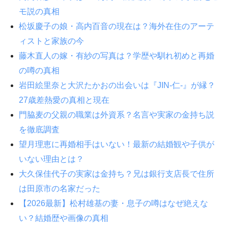
モ説の真相
松坂慶子の娘・高内百音の現在は？海外在住のアーテ
ィストと家族の今
藤木直人の嫁・有紗の写真は？学歴や馴れ初めと再婚
の噂の真相
岩田絵里奈と大沢たかおの出会いは『JIN-仁-』が縁？
27歳差熱愛の真相と現在
門脇麦の父親の職業は外資系？名言や実家の金持ち説
を徹底調査
望月理恵に再婚相手はいない！最新の結婚観や子供が
いない理由とは？
大久保佳代子の実家は金持ち？兄は銀行支店長で住所
は田原市の名家だった
【2026最新】松村雄基の妻・息子の噂はなぜ絶えな
い？結婚歴や画像の真相