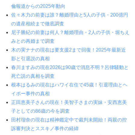
倫報道からの2025年動向
佐々木力の前妻は誰？離婚理由と5人の子供・200億円
の遺産相続まで徹底調査
尼子勝紀の前妻は何人？離婚理由・2人の子供・堀ちえ
みとの再婚まで調査
木の実ナナの現在は要支援2まで回復！2025年最新近
影と引退説の真相
春川ますみの現在2026は90歳で消息不明？呂律騒動と
死亡説の真相を調査
根本はるみの現在はハワイ在住で45歳！引退理由とヘ
イポー事件の真相
正田恵美子さんの現在！美智子さまの実妹・安西恵美
子としての86歳の今を調査
田村瑠奈の現在は精神鑑定中で裁判未開始！両親の控
訴審判決とススキノ事件の経緯