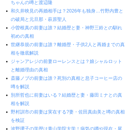
ちゃんの噂と渡辺隆
和久井映見の再婚相手は？2026年も独身…竹野内豊と
の破局と元旦那・萩原聖人
小曽根真の前妻は誰？結婚歴と妻・神野三鈴との馴れ
初めの真相
世継恭規の前妻は誰？離婚歴・子供2人と再婚までの真
相を徹底解説
ジャンアレジの前妻ローレンスとは？娘シャルロット
と離婚理由の真相
斎藤ノブの前妻は誰？死別の真相と息子コーヒー店の
噂を解説
別所哲也に前妻はいる？結婚歴と妻・藤田ミナとの真
相を解説
野村訓市の前妻は実在する?妻・佐田真由美と噂の真相
を検証
波野瓔子の学歴は青山学院大学！病気の噂や現在・尾