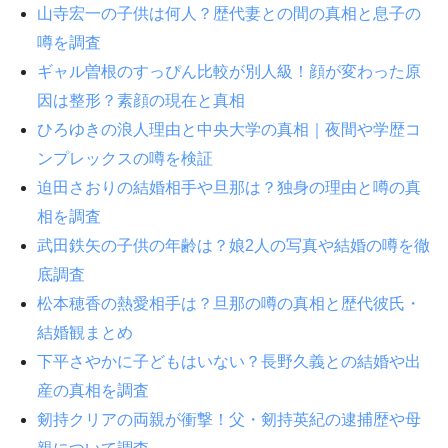
山寺宏一の子供は何人？歴代妻との間の真相と息子の
噂を調査
ギャル曽根のすっぴん比較が別人級！顔が変わった原
因は整形？素顔の現在と真相
ひろゆきの浪人理由と中央大学の真相｜夜間や学歴コ
ンプレックスの噂を検証
迫田さおりの結婚相手や旦那は？独身の理由と噂の真
相を調査
武田鉄矢の子供の年齢は？娘2人の写真や結婚の噂を徹
底調査
松本穂香の熱愛相手は？旦那の噂の真相と歴代彼氏・
結婚観まとめ
下平さやかに子どもはいない？長野久義との結婚や出
産の真相を調査
剱持クリアの両親が衝撃！父・剱持英紀の逮捕歴や母