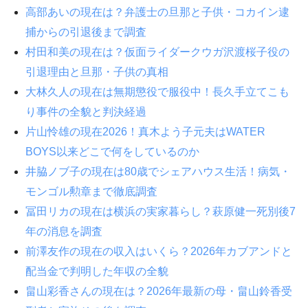
高部あいの現在は？弁護士の旦那と子供・コカイン逮
捕からの引退後まで調査
村田和美の現在は？仮面ライダークウガ沢渡桜子役の
引退理由と旦那・子供の真相
大林久人の現在は無期懲役で服役中！長久手立てこも
り事件の全貌と判決経過
片山怜雄の現在2026！真木よう子元夫はWATER
BOYS以来どこで何をしているのか
井脇ノブ子の現在は80歳でシェアハウス生活！病気・
モンゴル勲章まで徹底調査
冨田リカの現在は横浜の実家暮らし？萩原健一死別後7
年の消息を調査
前澤友作の現在の収入はいくら？2026年カブアンドと
配当金で判明した年収の全貌
畠山彩香さんの現在は？2026年最新の母・畠山鈴香受