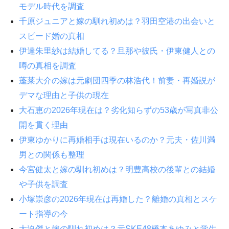
モデル時代を調査
千原ジュニアと嫁の馴れ初めは？羽田空港の出会いと
スピード婚の真相
伊達朱里紗は結婚してる？旦那や彼氏・伊東健人との
噂の真相を調査
蓬莱大介の嫁は元劇団四季の林浩代！前妻・再婚説が
デマな理由と子供の現在
大石恵の2026年現在は？劣化知らずの53歳が写真非公
開を貫く理由
伊東ゆかりに再婚相手は現在いるのか？元夫・佐川満
男との関係も整理
今宮健太と嫁の馴れ初めは？明豊高校の後輩との結婚
や子供を調査
小塚崇彦の2026年現在は再婚した？離婚の真相とスケ
ート指導の今
大迫傑と嫁の馴れ初めは？元SKE48橋本あゆみと学生