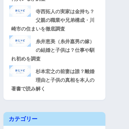
寺西拓人の実家は金持ち？
父親の職業や兄弟構成・川
崎市の住まいを徹底調査
糸井恵美（糸井嘉男の嫁）
の結婚と子供は？仕事や馴
れ初めを調査
杉本宏之の前妻は誰？離婚
理由と子供の真相を本人の
著書で読み解く
カテゴリー