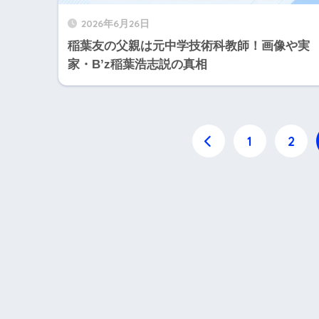
2026年6月26日
稲葉友の父親は元中学技術科教師！画像や実
家・B’z稲葉浩志説の真相
1
2