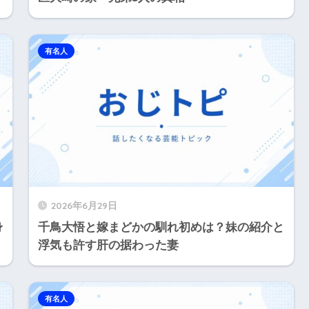
有名人
2026年6月29日
身
千鳥大悟と嫁まどかの馴れ初めは？妹の紹介と
浮気も許す肝の据わった妻
有名人