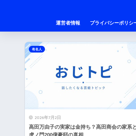
運営者情報
プライバシーポリシ
有名人
2026年7月2日
高田万由子の実家は金持ち？高田商会の家系
虎ノ門200億豪邸の真相