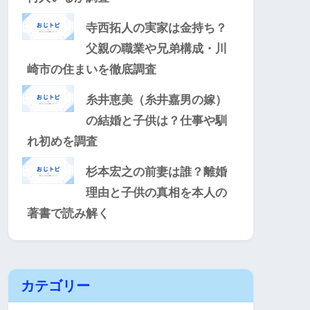
寺西拓人の実家は金持ち？
父親の職業や兄弟構成・川
崎市の住まいを徹底調査
糸井恵美（糸井嘉男の嫁）
の結婚と子供は？仕事や馴
れ初めを調査
杉本宏之の前妻は誰？離婚
理由と子供の真相を本人の
著書で読み解く
カテゴリー