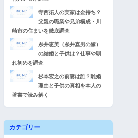
寺西拓人の実家は金持ち？
父親の職業や兄弟構成・川
崎市の住まいを徹底調査
糸井恵美（糸井嘉男の嫁）
の結婚と子供は？仕事や馴
れ初めを調査
杉本宏之の前妻は誰？離婚
理由と子供の真相を本人の
著書で読み解く
カテゴリー