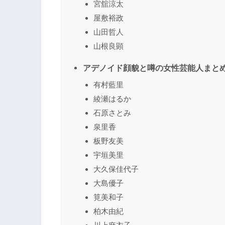
宮舘涼太
屋敷裕政
山田哲人
山根良顕
アデノイド顔貌と噂の女性芸能人まと
有村藍里
綾瀬はるか
石原さとみ
泉里香
板野友美
宇垣美里
大久保佳代子
大島優子
筧美和子
柏木由紀