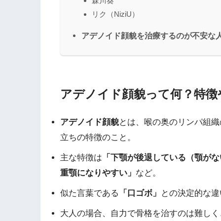
森川葵
リク（NiziU）
アデノイド顔貌を治療するのが不安な
アデノイド顔貌って何？特徴
アデノイド顔貌
とは、喉の奥のリンパ組織
立ちの特徴のこと。
主な特徴は
「下顎が後退している（顎がな
重顎になりやすい」
など。
似た言葉である
「口ゴボ」
との決定的な違
大人の場合、自力で骨格を治すのは難しく