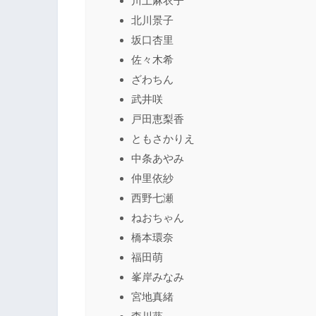
川上麻衣子
北川景子
坂口杏里
佐々木希
ざわちん
武井咲
戸田恵梨香
ともさかりえ
中条あやみ
仲里依紗
西野七瀬
ねおちゃん
橋本環奈
福田萌
峯岸みなみ
宮地真緒