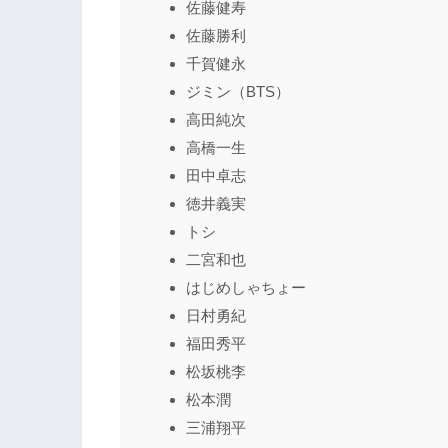
佐藤健寿
佐藤勝利
千賀健永
ジミン（BTS）
高田純次
高橋一生
田中卓志
徳井義実
トシ
二宮和也
はじめしゃちょー
日村勇紀
福田秀平
松坂桃李
松本潤
三浦翔平