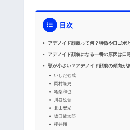
目次
アデノイド顔貌って何？特徴や口ゴボ
アデノイド顔貌になる一番の原因は口
顎が小さい？アデノイド顔貌の傾向が
いしだ壱成
岡村隆史
亀梨和也
川谷絵音
北山宏光
坂口健太郎
櫻井翔