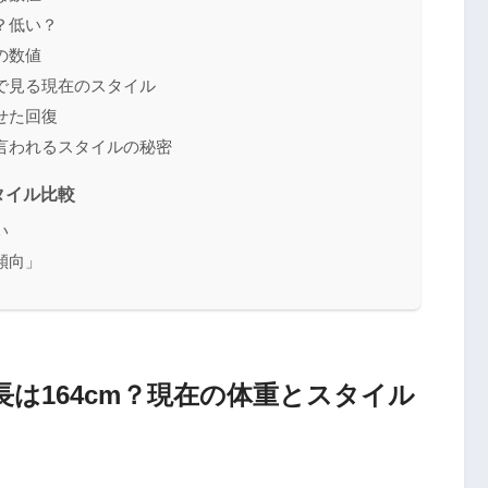
？低い？
の数値
で見る現在のスタイル
せた回復
言われるスタイルの秘密
タイル比較
い
傾向」
は164cm？現在の体重とスタイル