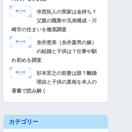
寺西拓人の実家は金持ち？
父親の職業や兄弟構成・川
崎市の住まいを徹底調査
糸井恵美（糸井嘉男の嫁）
の結婚と子供は？仕事や馴
れ初めを調査
杉本宏之の前妻は誰？離婚
理由と子供の真相を本人の
著書で読み解く
カテゴリー