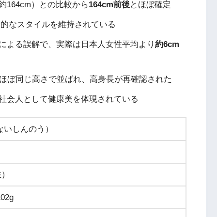
164cm）との比較から
164cm前後
とほぼ確定
康的なスタイルを維持されている
による誤解で、実際は日本人女性平均より
約6cm
）とほぼ同じ高さで並ばれ、高身長が再確認された
社会人として健康美を体現されている
ないしんのう）
在）
02g