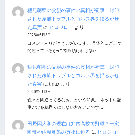
稲見萌寧の父親の事件の真相が衝撃！封印
された家族トラブルとゴルフ界を揺るがせ
た真実
に
ヒロジロー
より
2026年6月3日
コメントありがとうございます。 具体的にどこが
間違っているかsご指摘頂ければ修正…
稲見萌寧の父親の事件の真相が衝撃！封印
された家族トラブルとゴルフ界を揺るがせ
た真実
に
tmax
より
2026年6月3日
色々と間違ってるなぁ、という印象。 ネットの記
事だけを鵜呑みにしない方がいいです…
田野岡大和の現在は知内高校で野球？一家
離散や両親離婚の真相に迫る
に
ヒロジロー