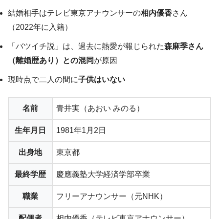
結婚相手はテレビ東京アナウンサーの
相内優香
さん
（2022年に入籍）
「バツイチ説」は、過去に熱愛が報じられた
森麻季さん
（離婚歴あり）との混同
が原因
現時点で二人の間に
子供はいない
名前
青井実（あおい みのる）
生年月日
1981年1月2日
出身地
東京都
最終学歴
慶應義塾大学経済学部卒業
職業
フリーアナウンサー（元NHK）
配偶者
相内優香（テレビ東京アナウンサー）