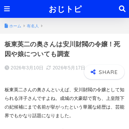
おじトピ
ホーム
有名人
板東英二の奥さんは安川財閥の令嬢！死
因や娘についても調査
2026年3月10日
2026年5月17日
板東英二さんの奥さんといえば、安川財閥の令嬢として知
られる洋子さんですよね。成城の大豪邸で育ち、上皇陛下
の妃候補にまで名前が挙がったという華麗な経歴は、芸能
界でもかなり話題になりました。