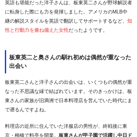
英語も堪能だった洋子さんは、板東英二さんが野球解説者
に転身した際にも力を発揮しました。アメリカのMLB中
継の解説スタイルを英語で翻訳してサポートするなど、
知
性と行動力を兼ね備えた女性
だったようです。
板東英二と奥さんの馴れ初めは偶然が重なった
出会い
板東英二さんと洋子さんの出会いは、いくつもの偶然が重
なった不思議な縁で結ばれています。そのきっかけは、板
東さんの家族が旧満洲で日本料理店を営んでいた時代にま
で遡るんですよね。
料理店の近所に住んでいた洋服店の男性が、終戦後に東
京・柳橋で料亭を開業。
板東さんが甲子園で活躍し中日ド