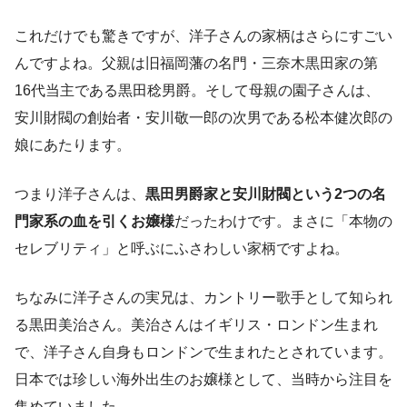
これだけでも驚きですが、洋子さんの家柄はさらにすごい
んですよね。父親は旧福岡藩の名門・三奈木黒田家の第
16代当主である黒田稔男爵。そして母親の園子さんは、
安川財閥の創始者・安川敬一郎の次男である松本健次郎の
娘にあたります。
つまり洋子さんは、
黒田男爵家と安川財閥という2つの名
門家系の血を引くお嬢様
だったわけです。まさに「本物の
セレブリティ」と呼ぶにふさわしい家柄ですよね。
ちなみに洋子さんの実兄は、カントリー歌手として知られ
る黒田美治さん。美治さんはイギリス・ロンドン生まれ
で、洋子さん自身もロンドンで生まれたとされています。
日本では珍しい海外出生のお嬢様として、当時から注目を
集めていました。