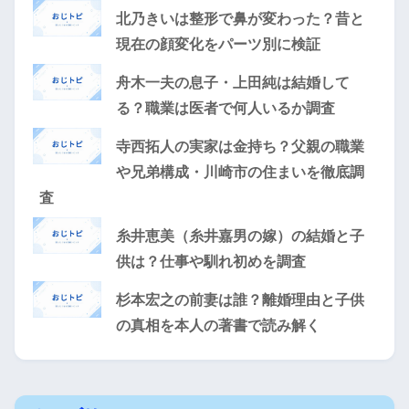
北乃きいは整形で鼻が変わった？昔と
現在の顔変化をパーツ別に検証
舟木一夫の息子・上田純は結婚して
る？職業は医者で何人いるか調査
寺西拓人の実家は金持ち？父親の職業
や兄弟構成・川崎市の住まいを徹底調
査
糸井恵美（糸井嘉男の嫁）の結婚と子
供は？仕事や馴れ初めを調査
杉本宏之の前妻は誰？離婚理由と子供
の真相を本人の著書で読み解く