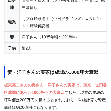
出身
旧満洲・奉天市（現・中国瀋陽市）生まれ、徳
地
島県育ち
元プロ野球選手（中日ドラゴンズ）→タレン
職業
ト・野球解説者
妻
洋子さん（1935年頃〜2018年）
子供
娘2人
妻・洋子さんの実家は成城の1000坪大豪邸
板東英二さんの奥さん・洋子さんの実家は、東京・世田谷
区成城にあった1000坪もの大豪邸
でした。現在の成城の
坪単価は200万円を超えるとされており、単純計算で資産
価値は約20億円にもなります。