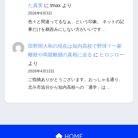
た真実
に
tmax
より
2026年6月3日
色々と間違ってるなぁ、という印象。 ネットの記
事だけを鵜呑みにしない方がいいです…
田野岡大和の現在は知内高校で野球？一家
離散や両親離婚の真相に迫る
に
ヒロジロー
より
2026年4月12日
ご指摘ありがとうございます。おっしゃる通り、
北斗市追分から知内高校への「通学」は…
HOME