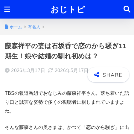
おじトピ
ホーム
有名人
藤森祥平の妻は石坂香で恋のから騒ぎ11
期生！娘や結婚の馴れ初めは？
2026年3月17日
2026年5月17日
TBSの報道番組でおなじみの藤森祥平さん。落ち着いた語
り口と誠実な姿勢で多くの視聴者に親しまれていますよ
ね。
そんな藤森さんの奥さまは、かつて「恋のから騒ぎ」に出