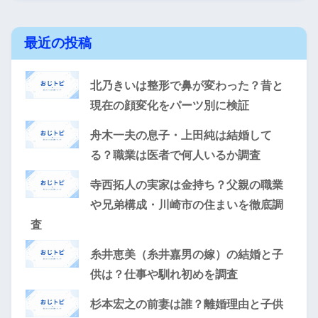
最近の投稿
北乃きいは整形で鼻が変わった？昔と
現在の顔変化をパーツ別に検証
舟木一夫の息子・上田純は結婚して
る？職業は医者で何人いるか調査
寺西拓人の実家は金持ち？父親の職業
や兄弟構成・川崎市の住まいを徹底調
査
糸井恵美（糸井嘉男の嫁）の結婚と子
供は？仕事や馴れ初めを調査
杉本宏之の前妻は誰？離婚理由と子供