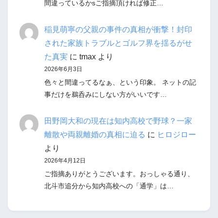
間違っているかsご指摘頂ければ修正…
稲見萌寧の父親の事件の真相が衝撃！封印
された家族トラブルとゴルフ界を揺るがせ
た真実
に
tmax
より
2026年6月3日
色々と間違ってるなぁ、という印象。 ネットの記
事だけを鵜呑みにしない方がいいです…
田野岡大和の現在は知内高校で野球？一家
離散や両親離婚の真相に迫る
に
ヒロジロー
より
2026年4月12日
ご指摘ありがとうございます。おっしゃる通り、
北斗市追分から知内高校への「通学」は…