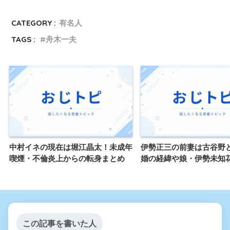
CATEGORY :
有名人
TAGS :
舟木一夫
中村イネの現在は堀江晶太！未成年
伊勢正三の前妻は古谷野
喫煙・不倫炎上からの転身まとめ
婚の経緯や娘・伊勢未知
この記事を書いた人