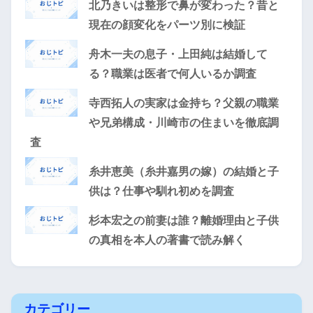
北乃きいは整形で鼻が変わった？昔と
現在の顔変化をパーツ別に検証
舟木一夫の息子・上田純は結婚して
る？職業は医者で何人いるか調査
寺西拓人の実家は金持ち？父親の職業
や兄弟構成・川崎市の住まいを徹底調
査
糸井恵美（糸井嘉男の嫁）の結婚と子
供は？仕事や馴れ初めを調査
杉本宏之の前妻は誰？離婚理由と子供
の真相を本人の著書で読み解く
カテゴリー