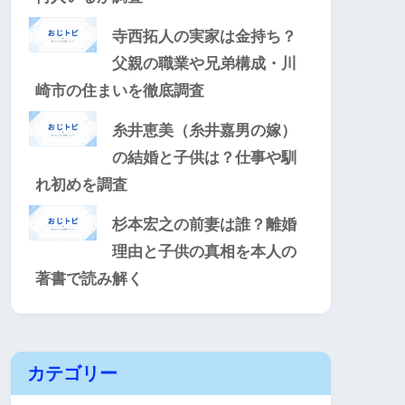
寺西拓人の実家は金持ち？
父親の職業や兄弟構成・川
崎市の住まいを徹底調査
糸井恵美（糸井嘉男の嫁）
の結婚と子供は？仕事や馴
れ初めを調査
杉本宏之の前妻は誰？離婚
理由と子供の真相を本人の
著書で読み解く
カテゴリー