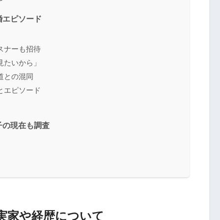
婚エピソード
スナーも招待
見たいから」
道との混同
とエピソード
子の現在も調査
実家や経歴について