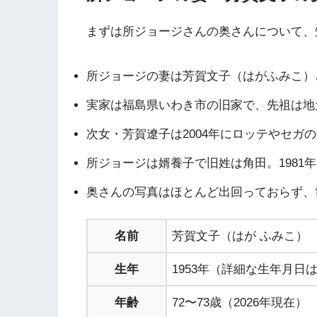
まずは所ジョージさんの奥さんについて、
所ジョージの妻は芳賀文子（はがふみこ）
実家は福島県いわき市の旧家で、先祖は地
次女・芳賀遼子は2004年にロッテやセガ
所ジョージは婿養子で旧姓は角田。1981
奥さんの写真はほとんど出回っておらず、
名前
芳賀文子（はが ふみこ）
生年
1953年（詳細な生年月日
年齢
72〜73歳（2026年現在）