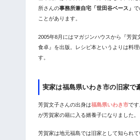
所さんの
事務所兼自宅「世田谷ベース」
で
ことがあります。
2005年8月にはマガジンハウスから『芳
食卓』を出版。レシピ本というよりは料理
す。
実家は福島県いわき市の旧家で
芳賀文子さんの出身は
福島県いわき市
です
が芳賀家の籍に入る婿養子になりました。
芳賀家は地元福島では旧家として知られて