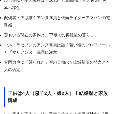
ひし美ゆり子の現在は？2025年に岡崎徹さんと再婚し熊
本へ移住
配偶者・夫は誰？アンヌ隊員と仮面ライダーアマゾンの電
撃婚
孫もいる現在の家族と、77歳での再婚後の暮らし
ウルトラセブンのアンヌ隊員は誰？若い頃のプロフィール
と「マリアンヌ」混同に注意
安岡力也に「襲われた」噂の真相は？山城新伍の発言と本
人の否定
子供は4人（息子2人・娘2人）！結婚歴と家族
構成
先に答えを言うと、ひし美ゆり子さんの子供は
計4人（息