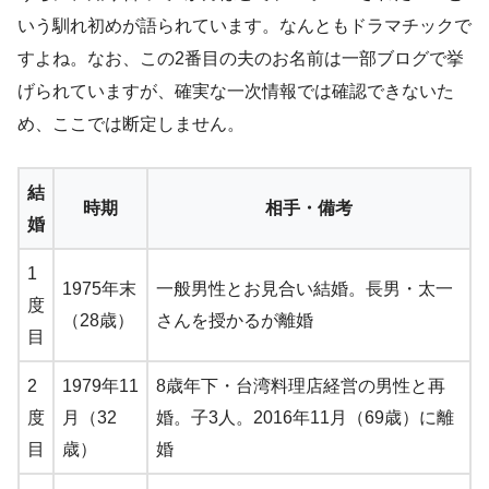
いう馴れ初めが語られています。なんともドラマチックで
すよね。なお、この2番目の夫のお名前は一部ブログで挙
げられていますが、確実な一次情報では確認できないた
め、ここでは断定しません。
結
時期
相手・備考
婚
1
1975年末
一般男性とお見合い結婚。長男・太一
度
（28歳）
さんを授かるが離婚
目
2
1979年11
8歳年下・台湾料理店経営の男性と再
度
月（32
婚。子3人。2016年11月（69歳）に離
目
歳）
婚