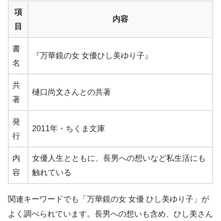
項
内容
目
書
『万華鏡の女 女優ひし美ゆり子』
名
共
樋口尚文さんとの共著
著
発
2011年・ちくま文庫
行
内
女優人生とともに、長男への想いなど私生活にも
容
触れている
関連キーワードでも「万華鏡の女 女優 ひし美ゆり子」が
よく調べられています。長男への想いも含め、ひし美さん