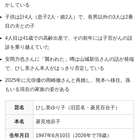
かしている
子供は計4人（息子2人・娘2人）で、長男以外の3人は2番
目の夫との子
4人目は41歳での高齢出産で、その前年には子宮がんの誤
診を乗り越えていた
安岡力也さんに「襲われた」噂は山城新伍さんの話が発端
で、ひし美さん本人がはっきり否定している
2025年に元俳優の岡崎徹さんと再婚し、熊本へ移住。孫
もいる現在の家族の姿がある
芸名
ひし美ゆり子（旧芸名・菱見百合子）
本名
菱見地谷子
生年月日
1947年6月10日（2026年で78歳）