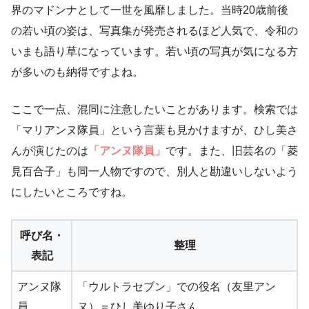
界のマドンナとして一世を風靡しました。当時20歳前後
の若い頃の姿は、写真集が発売されるほど人気で、令和の
いまも語り草になっています。若い頃の写真が気になる方
が多いのも納得ですよね。
ここで一点、混同に注意したいことがあります。検索では
「マリアンヌ隊員」という言葉も見かけますが、ひし美さ
んが演じたのは
「アンヌ隊員」
です。また、旧芸名の「菱
見百合子」も同一人物ですので、別人と勘違いしないよう
にしたいところですね。
呼び名・
整理
表記
アンヌ隊
「ウルトラセブン」での役名（友里アン
員
ヌ）＝ひし美ゆり子さん