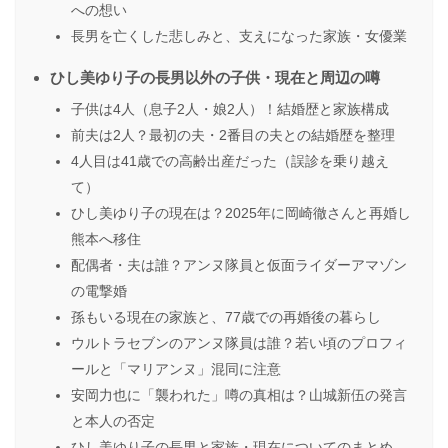
への想い
長男を亡くした悲しみと、支えになった家族・女優業
ひし美ゆり子の長男以外の子供・現在と周辺の噂
子供は4人（息子2人・娘2人）！結婚歴と家族構成
前夫は2人？最初の夫・2番目の夫との結婚歴を整理
4人目は41歳での高齢出産だった（誤診を乗り越え
て）
ひし美ゆり子の現在は？2025年に岡崎徹さんと再婚し
熊本へ移住
配偶者・夫は誰？アンヌ隊員と仮面ライダーアマゾン
の電撃婚
孫もいる現在の家族と、77歳での再婚後の暮らし
ウルトラセブンのアンヌ隊員は誰？若い頃のプロフィ
ールと「マリアンヌ」混同に注意
安岡力也に「襲われた」噂の真相は？山城新伍の発言
と本人の否定
ひし美ゆり子の長男と家族・現在についてのまとめ