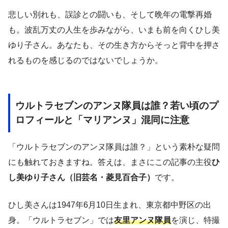
悲しい別れも、誤診との闘いも、そして晩年の電撃再婚
も。波乱万丈の人生を歩みながら、いまも前を向くひし美
ゆり子さん。あなたも、その生き方からそっと背中を押さ
れるものを感じるのではないでしょうか。
ウルトラセブンのアンヌ隊員は誰？若い頃のプ
ロフィールと「マリアンヌ」混同に注意
「ウルトラセブンのアンヌ隊員は誰？」という素朴な疑問
にも触れておきますね。答えは、まさにこの記事の主役
ひ
し美ゆり子さん（旧芸名・菱見百合子）
です。
ひし美さんは1947年6月10日生まれ、東京都中野区の出
身。「ウルトラセブン」では
友里アンヌ隊員
を演じ、特撮