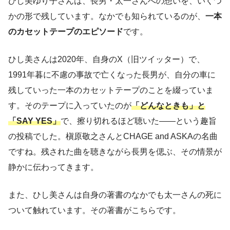
ひし美ゆり子さんは、長男・太一さんへの想いを、いくつ
かの形で残しています。なかでも知られているのが、
一本
のカセットテープのエピソード
です。
ひし美さんは2020年、自身のX（旧ツイッター）で、
1991年暮に不慮の事故で亡くなった長男が、自分の車に
残していった一本のカセットテープのことを綴っていま
す。そのテープに入っていたのが
「どんなときも」と
「SAY YES」
で、擦り切れるほど聴いた——という趣旨
の投稿でした。槇原敬之さんとCHAGE and ASKAの名曲
ですね。残された曲を聴きながら長男を偲ぶ、その情景が
静かに伝わってきます。
また、ひし美さんは自身の著書のなかでも太一さんの死に
ついて触れています。その著書がこちらです。