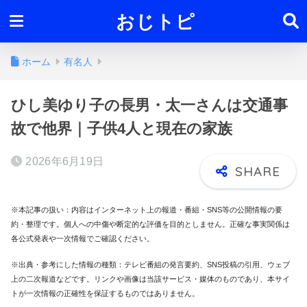
おじトピ
ホーム
有名人
ひし美ゆり子の長男・太一さんは交通事
故で他界｜子供4人と現在の家族
2026年6月19日
※本記事の扱い：内容はインターネット上の報道・番組・SNS等の公開情報の要
約・整理です。個人への中傷や断定的な評価を目的としません。正確な事実関係は
各公式発表や一次情報でご確認ください。
※出典・参考にした情報の種類：テレビ番組の発言要約、SNS投稿の引用、ウェブ
上の二次報道などです。リンクや画像は当該サービス・媒体のものであり、本サイ
トが一次情報の正確性を保証するものではありません。