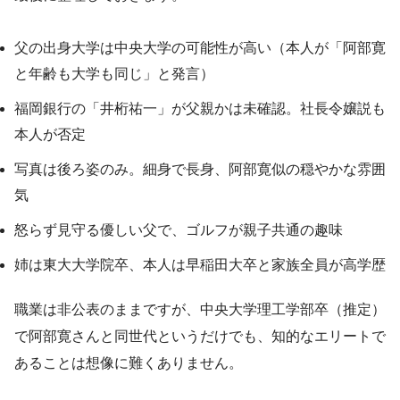
父の出身大学は中央大学の可能性が高い（本人が「阿部寛
と年齢も大学も同じ」と発言）
福岡銀行の「井桁祐一」が父親かは未確認。社長令嬢説も
本人が否定
写真は後ろ姿のみ。細身で長身、阿部寛似の穏やかな雰囲
気
怒らず見守る優しい父で、ゴルフが親子共通の趣味
姉は東大大学院卒、本人は早稲田大卒と家族全員が高学歴
職業は非公表のままですが、中央大学理工学部卒（推定）
で阿部寛さんと同世代というだけでも、知的なエリートで
あることは想像に難くありません。