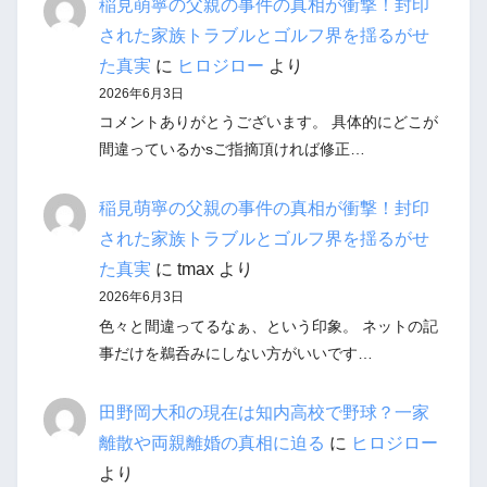
稲見萌寧の父親の事件の真相が衝撃！封印
された家族トラブルとゴルフ界を揺るがせ
た真実
に
ヒロジロー
より
2026年6月3日
コメントありがとうございます。 具体的にどこが
間違っているかsご指摘頂ければ修正…
稲見萌寧の父親の事件の真相が衝撃！封印
された家族トラブルとゴルフ界を揺るがせ
た真実
に
tmax
より
2026年6月3日
色々と間違ってるなぁ、という印象。 ネットの記
事だけを鵜呑みにしない方がいいです…
田野岡大和の現在は知内高校で野球？一家
離散や両親離婚の真相に迫る
に
ヒロジロー
より