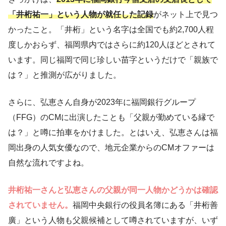
「井桁祐一」という人物が就任した記録
がネット上で見つ
かったこと。「井桁」という名字は全国でも約2,700人程
度しかおらず、福岡県内ではさらに約120人ほどとされて
います。同じ福岡で同じ珍しい苗字というだけで「親族で
は？」と推測が広がりました。
さらに、弘恵さん自身が2023年に福岡銀行グループ
（FFG）のCMに出演したことも「父親が勤めている縁で
は？」と噂に拍車をかけました。とはいえ、弘恵さんは福
岡出身の人気女優なので、地元企業からのCMオファーは
自然な流れですよね。
井桁祐一さんと弘恵さんの父親が同一人物かどうかは確認
されていません。
福岡中央銀行の役員名簿にある「井桁善
廣」という人物も父親候補として噂されていますが、いず