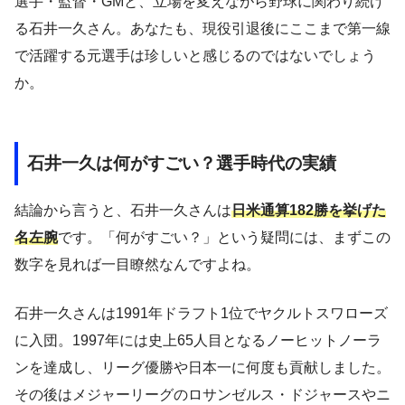
選手・監督・GMと、立場を変えながら野球に関わり続け
る石井一久さん。あなたも、現役引退後にここまで第一線
で活躍する元選手は珍しいと感じるのではないでしょう
か。
石井一久は何がすごい？選手時代の実績
結論から言うと、石井一久さんは
日米通算182勝を挙げた
名左腕
です。「何がすごい？」という疑問には、まずこの
数字を見れば一目瞭然なんですよね。
石井一久さんは1991年ドラフト1位でヤクルトスワローズ
に入団。1997年には史上65人目となるノーヒットノーラ
ンを達成し、リーグ優勝や日本一に何度も貢献しました。
その後はメジャーリーグのロサンゼルス・ドジャースやニ