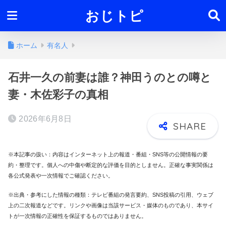
おじトピ
ホーム
有名人
石井一久の前妻は誰？神田うのとの噂と
妻・木佐彩子の真相
2026年6月8日
※本記事の扱い：内容はインターネット上の報道・番組・SNS等の公開情報の要
約・整理です。個人への中傷や断定的な評価を目的としません。正確な事実関係は
各公式発表や一次情報でご確認ください。
※出典・参考にした情報の種類：テレビ番組の発言要約、SNS投稿の引用、ウェブ
上の二次報道などです。リンクや画像は当該サービス・媒体のものであり、本サイ
トが一次情報の正確性を保証するものではありません。