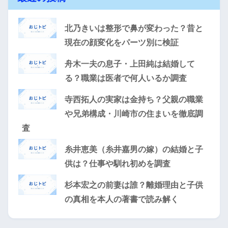
北乃きいは整形で鼻が変わった？昔と
現在の顔変化をパーツ別に検証
舟木一夫の息子・上田純は結婚して
る？職業は医者で何人いるか調査
寺西拓人の実家は金持ち？父親の職業
や兄弟構成・川崎市の住まいを徹底調
査
糸井恵美（糸井嘉男の嫁）の結婚と子
供は？仕事や馴れ初めを調査
杉本宏之の前妻は誰？離婚理由と子供
の真相を本人の著書で読み解く