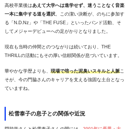
高校卒業後は
あえて大学へは進学せず、迷うことなく音楽
一本に集中する道を選択
。この潔い決断が、のちに参加す
る「N.D.Nz」や「THE FUSE」といったバンド活動、そ
してメジャーデビューへの足がかりとなりました。
現在も当時の仲間とのつながりは続いており、THE
THRILLの活動にもその厚い信頼関係が息づいています。
華やかな学歴よりも、
現場で培った泥臭いスキルと人脈
こ
そが、今の門脇さんのキャリアを支える強固な土台となっ
ていますね。
松雪泰子の息子との関係や近況
門脇学さんと松雪泰子さんの間には、
2001年に長男・大