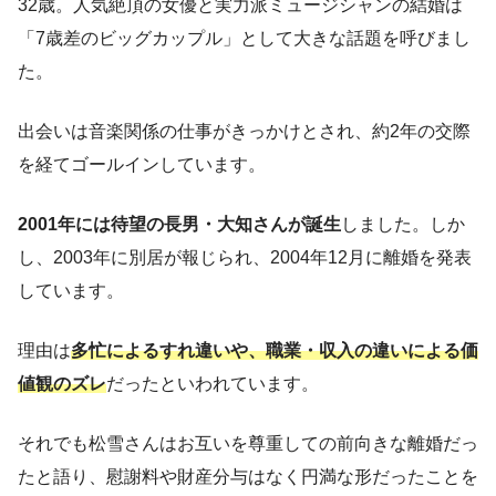
32歳。人気絶頂の女優と実力派ミュージシャンの結婚は
「7歳差のビッグカップル」として大きな話題を呼びまし
た。
出会いは音楽関係の仕事がきっかけとされ、約2年の交際
を経てゴールインしています。
2001年には待望の長男・大知さんが誕生
しました。しか
し、2003年に別居が報じられ、2004年12月に離婚を発表
しています。
理由は
多忙によるすれ違いや、職業・収入の違いによる価
値観のズレ
だったといわれています。
それでも松雪さんはお互いを尊重しての前向きな離婚だっ
たと語り、慰謝料や財産分与はなく円満な形だったことを