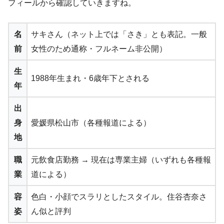
フィールから確認していきますね。
名
サキさん（ネット上では「さき」とも表記。一般
前
女性のため通称・フルネーム非公開）
生
1988年生まれ・6歳年下とされる
年
出
身
愛媛県松山市（各種報道による）
地
職
元飲食店勤務 → 現在は専業主婦（いずれも各種報
業
道による）
容
色白・小顔でスラリとしたスタイル。住谷杏奈さ
姿
ん似と評判