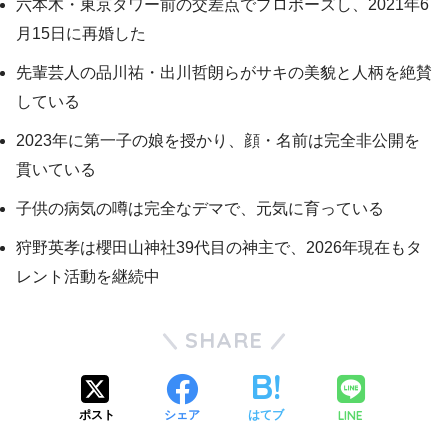
六本木・東京タワー前の交差点でプロポーズし、2021年6
月15日に再婚した
先輩芸人の品川祐・出川哲朗らがサキの美貌と人柄を絶賛
している
2023年に第一子の娘を授かり、顔・名前は完全非公開を
貫いている
子供の病気の噂は完全なデマで、元気に育っている
狩野英孝は櫻田山神社39代目の神主で、2026年現在もタ
レント活動を継続中
SHARE
LINE
ポスト
シェア
はてブ