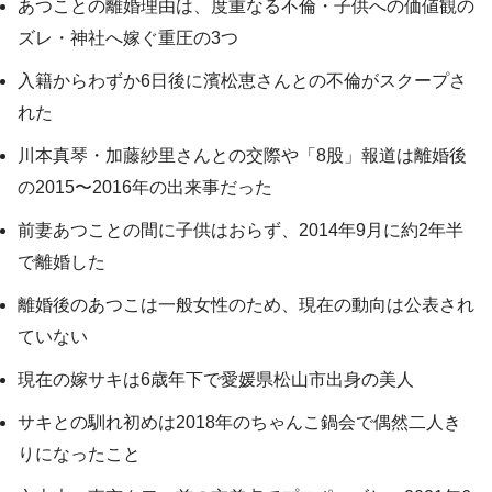
あつことの離婚理由は、度重なる不倫・子供への価値観の
ズレ・神社へ嫁ぐ重圧の3つ
入籍からわずか6日後に濱松恵さんとの不倫がスクープさ
れた
川本真琴・加藤紗里さんとの交際や「8股」報道は離婚後
の2015〜2016年の出来事だった
前妻あつことの間に子供はおらず、2014年9月に約2年半
で離婚した
離婚後のあつこは一般女性のため、現在の動向は公表され
ていない
現在の嫁サキは6歳年下で愛媛県松山市出身の美人
サキとの馴れ初めは2018年のちゃんこ鍋会で偶然二人き
りになったこと