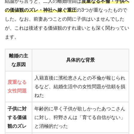
結論から言うと、二人の離婚理由は
度重なる不倫・子供へ
の価値観のズレ・神社へ嫁ぐ重圧
の3つが重なったもので
した。なお、前妻あつことの間に子供はいませんでした
が、これは後述する価値観のすれ違いとも深く関わってい
ます。
離婚の主
具体的な背景
な原因
入籍直後に濱松恵さんとの不倫が報じられ
度重なる
るなど、結婚生活中の女性問題が信頼を損
女性問題
ねた
子供に対
年齢的に早く子供が欲しかったあつこさん
する価値
に対し、狩野さんは「育てる自信がない」
観のズレ
と消極的だった