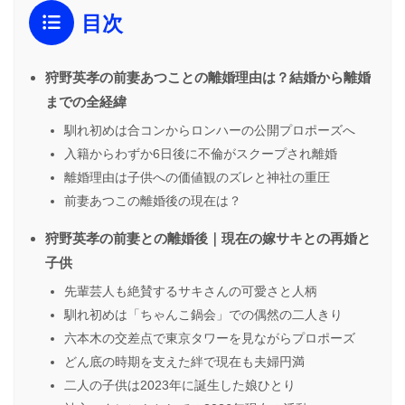
目次
狩野英孝の前妻あつことの離婚理由は？結婚から離婚
までの全経緯
馴れ初めは合コンからロンハーの公開プロポーズへ
入籍からわずか6日後に不倫がスクープされ離婚
離婚理由は子供への価値観のズレと神社の重圧
前妻あつこの離婚後の現在は？
狩野英孝の前妻との離婚後｜現在の嫁サキとの再婚と
子供
先輩芸人も絶賛するサキさんの可愛さと人柄
馴れ初めは「ちゃんこ鍋会」での偶然の二人きり
六本木の交差点で東京タワーを見ながらプロポーズ
どん底の時期を支えた絆で現在も夫婦円満
二人の子供は2023年に誕生した娘ひとり