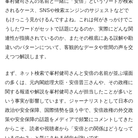
峯村健司さんの名前と一緒に「安倍」というワードが検索
されるケース、SNSや検索エンジンのサジェストなどで
もけっこう見かけるんですよね。これは何がきっかけでこ
うしたワードがセットで話題になるのか、実際にどんな関
連性が指摘されているのか、またその根底にある誤解や勘
違いのパターンについて、客観的なデータや世間の声を交
えつつ解説します。
まず、ネット検索で峯村健司さんと安倍の名前が並ぶ場面
の多くは、元内閣総理大臣・安倍晋三さんや、その政権に
関する報道や解説を峯村健司さんが担当したことが多いと
いう事実が影響しています。ジャーナリストとして日本の
政治や安全保障、国際情勢を扱う中で、安倍政権の外交政
策や安全保障の話題をメディアで頻繁にコメントしてきた
からこそ、読者や視聴者から「安倍との関係はどうなって
いるのか？」と気にされる傾向が強いです。