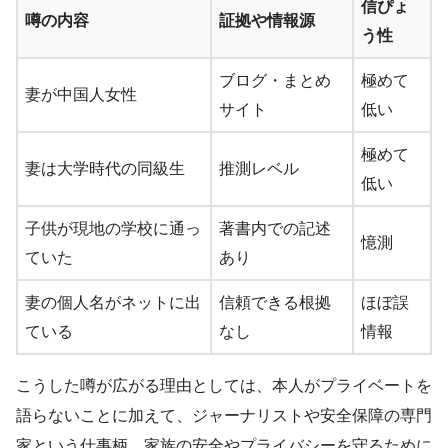
信ぴょ
噂の内容
証拠や情報源
う性
ブログ・まとめ
極めて
妻が中国人女性
サイト
低い
極めて
妻は大学時代の同級生
推測レベル
低い
子供が現地の学校に通っ
著書内での記述
憶測
ていた
あり
妻の個人名がネットに出
信頼できる根拠
ほぼ誤
ている
なし
情報
こうした噂が広がる理由としては、本人がプライベートを
語らないことに加えて、ジャーナリストや安全保障の専門
家という仕事柄、家族の安全やプライバシーを守るために