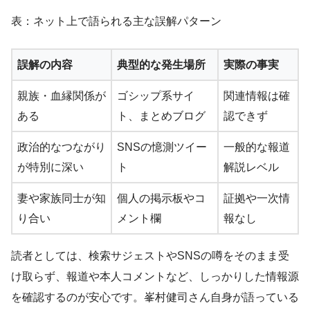
表：ネット上で語られる主な誤解パターン
誤解の内容
典型的な発生場所
実際の事実
親族・血縁関係が
ゴシップ系サイ
関連情報は確
ある
ト、まとめブログ
認できず
政治的なつながり
SNSの憶測ツイー
一般的な報道
が特別に深い
ト
解説レベル
妻や家族同士が知
個人の掲示板やコ
証拠や一次情
り合い
メント欄
報なし
読者としては、検索サジェストやSNSの噂をそのまま受
け取らず、報道や本人コメントなど、しっかりした情報源
を確認するのが安心です。峯村健司さん自身が語っている