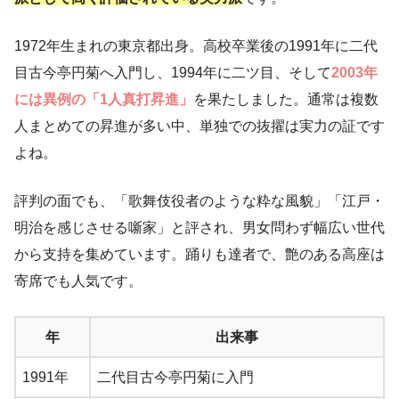
1972年生まれの東京都出身。高校卒業後の1991年に二代
目古今亭円菊へ入門し、1994年に二ツ目、そして
2003年
には異例の「1人真打昇進」
を果たしました。通常は複数
人まとめての昇進が多い中、単独での抜擢は実力の証です
よね。
評判の面でも、「歌舞伎役者のような粋な風貌」「江戸・
明治を感じさせる噺家」と評され、男女問わず幅広い世代
から支持を集めています。踊りも達者で、艶のある高座は
寄席でも人気です。
年
出来事
1991年
二代目古今亭円菊に入門