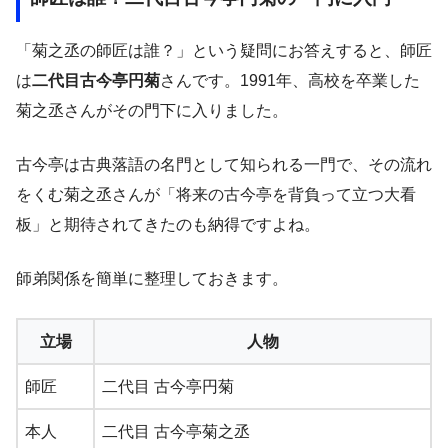
「菊之丞の師匠は誰？」という疑問にお答えすると、師匠
は
二代目古今亭円菊
さんです。1991年、高校を卒業した
菊之丞さんがその門下に入りました。
古今亭は古典落語の名門として知られる一門で、その流れ
をくむ菊之丞さんが「将来の古今亭を背負って立つ大看
板」と期待されてきたのも納得ですよね。
師弟関係を簡単に整理しておきます。
立場
人物
師匠
二代目 古今亭円菊
本人
二代目 古今亭菊之丞