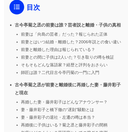
目次
古今亭菊之丞の前妻は誰？芸者説と離婚・子供の真相
前妻は「向島の芸者」だった？報じられた正体
前妻とはいつ結婚・離婚した？2006年説との食い違い
前妻と離婚した理由は報じられている？
前妻との間に子供は2人いた？引き取りの噂を検証
そもそもどんな落語家？経歴と評判をおさらい
師匠は誰？二代目古今亭円菊の一門に入門
古今亭菊之丞が前妻と離婚後に再婚した妻・藤井彩子
と現在
再婚した妻・藤井彩子はどんなアナウンサー？
妻・藤井彩子と橋下徹の“遅刻”騒動とは
妻・藤井彩子の退社・左遷の噂は本当？
再婚後に子供はいる？菊之丞と藤井彩子の間柄