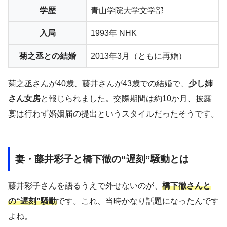
学歴
青山学院大学文学部
入局
1993年 NHK
菊之丞との結婚
2013年3月（ともに再婚）
菊之丞さんが40歳、藤井さんが43歳での結婚で、
少し姉
さん女房
と報じられました。交際期間は約10か月、披露
宴は行わず婚姻届の提出というスタイルだったそうです。
妻・藤井彩子と橋下徹の“遅刻”騒動とは
藤井彩子さんを語るうえで外せないのが、
橋下徹さんと
の“遅刻”騒動
です。これ、当時かなり話題になったんです
よね。