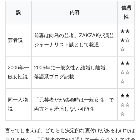
信憑
説
内容
性
★★
前妻は向島の芸者。ZAKZAKが演芸
芸者説
★☆
ジャーナリスト談として報道
☆
★★
2006年一
2006年に一般女性と結婚し離婚。
☆☆
般女性説
落語系ブログ記載
☆
★★
同一人物
「元芸者だが結婚時は一般女性」で
☆☆
説
両方とも矛盾しない可能性
☆
言ってしまえば、どちらも決定的な裏付けがあるわけでは
ありません。「元芸者の方が引退して一般女性として結婚