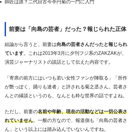
師匠は誰？二代目古今亭円菊の一門に入門
前妻は「向島の芸者」だった？報じられた正体
結論から言うと、前妻は
向島の芸者さんだったと報じられ
ています
。これは2013年3月に夕刊フジ系のZAKZAKが、
演芸ジャーナリストの談話として伝えた内容です。
「寄席の前方にはいつも若い女性ファンが陣取る」「所作
が艶っぽく、踊りも達者」と評される菊之丞さん。芸者さ
んとの縁談というのも、なんとも粋な世界の話ですよね。
ただし、前妻の
名前や年齢、現在の活動などは一切公表さ
れていません
。一般の方なので、報道側も「向島の芸者さ
ん」という以上には踏み込んでいないんですね。