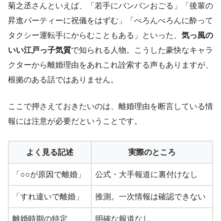
菊之丞さんといえば、「若手にバンバンおごる」「後輩の
昇進パーティーに祝儀をはずむ」「べろんべろんに酔って
タクシー運転手にからむこともある」といった、
気っ風の
いい江戸っ子気質
で知られる人物。こうした豪快なキャラ
クターから離婚理由をあれこれ詮索する声もありますが、
根拠のある話ではありません。
ここで押さえておきたいのは、離婚理由を断言している情
報には注意が必要だということです。
よく見る記述
実際のところ
「○○が原因で離婚」
公式・大手報道に裏付けなし
「すれ違いで離婚」
推測。一次情報は確認できない
離婚時期の特定
明確な報道なし