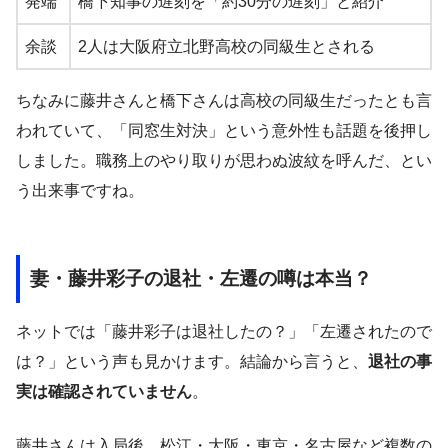
発端
橋下知事の遅刻を「約30分の遅刻」と紹介
余談
2人は大阪府立北野高校の同級生とされる
ちなみに藤井さんと橋下さんは高校の同級生だったとも言
われていて、「同窓生対決」という意外性も話題を後押し
しました。職務上のやり取りが思わぬ波紋を呼んだ、とい
う出来事ですね。
妻・藤井彩子の退社・左遷の噂は本当？
ネットでは「藤井彩子は退社したの？」「左遷されたので
は？」という声も見かけます。結論から言うと、
退社の事
実は確認されていません
。
藤井さんは入局後、松江・大阪・東京・名古屋など複数の