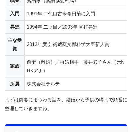
職業
落語家（落語協会所属）
入門
1991年 二代目古今亭円菊に入門
昇進
1994年 二ツ目／2003年 真打昇進
主な受
2012年度 芸術選奨文部科学大臣新人賞
賞
前妻（離婚）／再婚相手・藤井彩子さん（元N
家族
HKアナ）
所属
株式会社ラルテ
まずは前妻にまつわる話を、結婚から子供の噂まで順番に
整理していきますね。