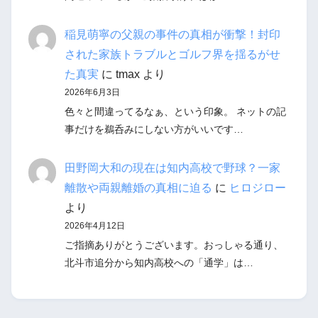
稲見萌寧の父親の事件の真相が衝撃！封印
された家族トラブルとゴルフ界を揺るがせ
た真実
に
tmax
より
2026年6月3日
色々と間違ってるなぁ、という印象。 ネットの記
事だけを鵜呑みにしない方がいいです…
田野岡大和の現在は知内高校で野球？一家
離散や両親離婚の真相に迫る
に
ヒロジロー
より
2026年4月12日
ご指摘ありがとうございます。おっしゃる通り、
北斗市追分から知内高校への「通学」は…