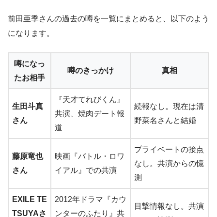
前田亜季さんの過去の噂を一覧にまとめると、以下のよう
になります。
噂になっ
噂のきっかけ
真相
たお相手
『天才てれびくん』
生田斗真
続報なし。現在は清
共演、焼肉デート報
さん
野菜名さんと結婚
道
プライベートの接点
藤原竜也
映画『バトル・ロワ
なし。共演からの憶
さん
イアル』での共演
測
EXILE TE
2012年ドラマ『カウ
目撃情報なし。共演
TSUYAさ
ンターのふたり』共