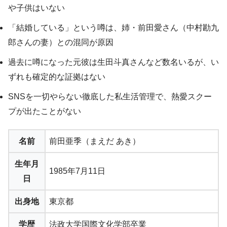
や子供はいない
「結婚している」という噂は、姉・前田愛さん（中村勘九
郎さんの妻）との混同が原因
過去に噂になった元彼は生田斗真さんなど数名いるが、い
ずれも確定的な証拠はない
SNSを一切やらない徹底した私生活管理で、熱愛スクー
プが出たことがない
名前
前田亜季（まえだ あき）
生年月
1985年7月11日
日
出身地
東京都
学歴
法政大学国際文化学部卒業