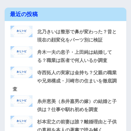
最近の投稿
北乃きいは整形で鼻が変わった？昔と
現在の顔変化をパーツ別に検証
舟木一夫の息子・上田純は結婚して
る？職業は医者で何人いるか調査
寺西拓人の実家は金持ち？父親の職業
や兄弟構成・川崎市の住まいを徹底調
査
糸井恵美（糸井嘉男の嫁）の結婚と子
供は？仕事や馴れ初めを調査
杉本宏之の前妻は誰？離婚理由と子供
の真相を本人の著書で読み解く