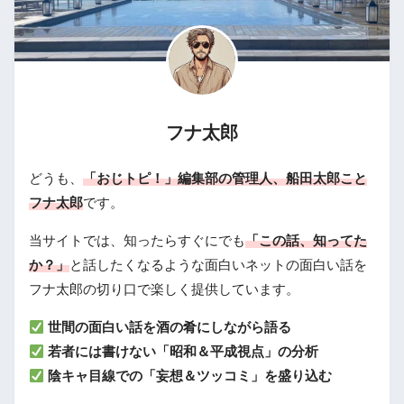
フナ太郎
どうも、
「おじトピ！」編集部の管理人、船田太郎こと
フナ太郎
です。
当サイトでは、知ったらすぐにでも
「この話、知ってた
か？」
と話したくなるような面白いネットの面白い話を
フナ太郎の切り口で楽しく提供しています。
世間の面白い話を酒の肴にしながら語る
若者には書けない「昭和＆平成視点」の分析
陰キャ目線での「妄想＆ツッコミ」を盛り込む