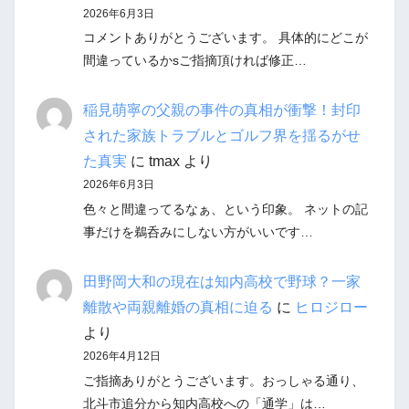
2026年6月3日
コメントありがとうございます。 具体的にどこが
間違っているかsご指摘頂ければ修正…
稲見萌寧の父親の事件の真相が衝撃！封印
された家族トラブルとゴルフ界を揺るがせ
た真実
に
tmax
より
2026年6月3日
色々と間違ってるなぁ、という印象。 ネットの記
事だけを鵜呑みにしない方がいいです…
田野岡大和の現在は知内高校で野球？一家
離散や両親離婚の真相に迫る
に
ヒロジロー
より
2026年4月12日
ご指摘ありがとうございます。おっしゃる通り、
北斗市追分から知内高校への「通学」は…