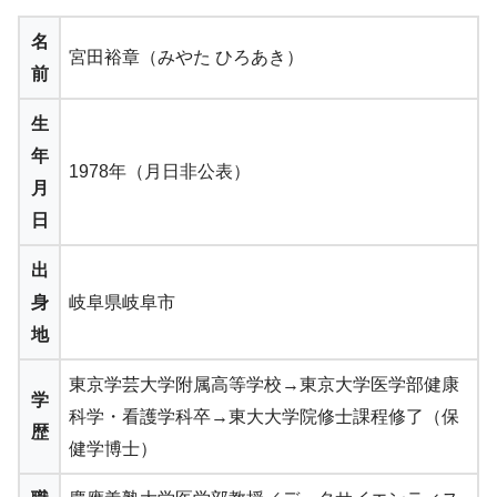
名
宮田裕章（みやた ひろあき）
前
生
年
1978年（月日非公表）
月
日
出
身
岐阜県岐阜市
地
東京学芸大学附属高等学校→東京大学医学部健康
学
科学・看護学科卒→東大大学院修士課程修了（保
歴
健学博士）