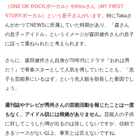
（ONE OK ROCKボーカル）やHiroさん（MY FIRST
STORYボーカル）という息子さんがいます。
特にTakaさ
んがかつてNEWSに所属していた時期があり、「森さん
の息子＝アイドル」というイメージが森田健作さんの息子
に誤って重ねられたと考えられます。
さらに、森田健作さん自身が70年代にドラマ『おれは男
だ！』で青春スターとして人気を博していたことも、「息
子も芸能界にいるはず」という先入観を助長した要因でし
ょう。
週刊誌やテレビが秀尚さんの芸能活動を報じたことは一度
もなく、アイドル説には根拠がありません。
芸能人の子供
に対してこうした噂が出るのは珍しくないですが、信頼で
きるソースがない以上、事実とは言えないですね。