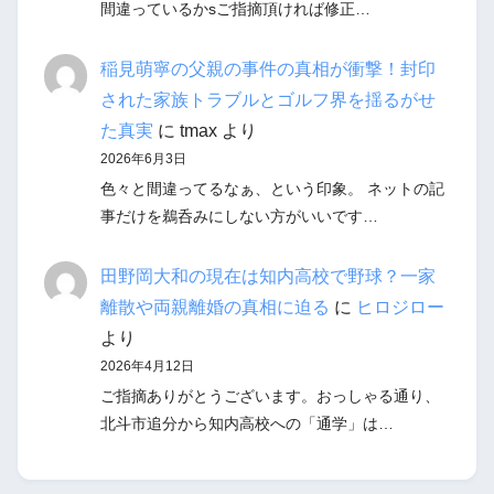
間違っているかsご指摘頂ければ修正…
稲見萌寧の父親の事件の真相が衝撃！封印
された家族トラブルとゴルフ界を揺るがせ
た真実
に
tmax
より
2026年6月3日
色々と間違ってるなぁ、という印象。 ネットの記
事だけを鵜呑みにしない方がいいです…
田野岡大和の現在は知内高校で野球？一家
離散や両親離婚の真相に迫る
に
ヒロジロー
より
2026年4月12日
ご指摘ありがとうございます。おっしゃる通り、
北斗市追分から知内高校への「通学」は…