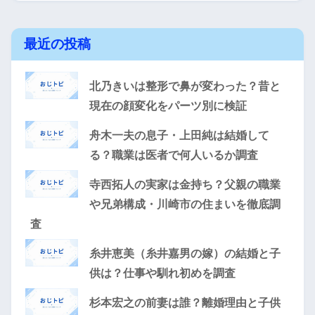
最近の投稿
北乃きいは整形で鼻が変わった？昔と
現在の顔変化をパーツ別に検証
舟木一夫の息子・上田純は結婚して
る？職業は医者で何人いるか調査
寺西拓人の実家は金持ち？父親の職業
や兄弟構成・川崎市の住まいを徹底調
査
糸井恵美（糸井嘉男の嫁）の結婚と子
供は？仕事や馴れ初めを調査
杉本宏之の前妻は誰？離婚理由と子供