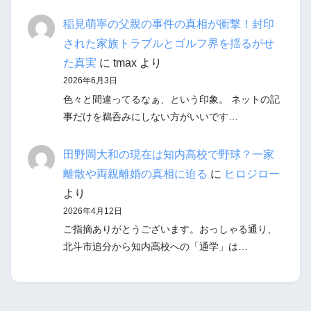
稲見萌寧の父親の事件の真相が衝撃！封印
された家族トラブルとゴルフ界を揺るがせ
た真実
に
tmax
より
2026年6月3日
色々と間違ってるなぁ、という印象。 ネットの記
事だけを鵜呑みにしない方がいいです…
田野岡大和の現在は知内高校で野球？一家
離散や両親離婚の真相に迫る
に
ヒロジロー
より
2026年4月12日
ご指摘ありがとうございます。おっしゃる通り、
北斗市追分から知内高校への「通学」は…