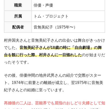
職業
俳優・声優
所属
トム・プロジェクト
配偶者
音無美紀子（1975年〜）
村井国夫さんと音無美紀子さんの出会いは舞台がきっかけ
でした。
音無美紀子さんが18歳の時に「自由劇場」の舞
台を観に行った際、村井さんに一目惚れした
のが始まりだ
ったそうです。
その後、俳優仲間の地井武男さんの紹介で交際がスター
ト。1974年に前妻との離婚が成立し、翌1975年に音無美
紀子さんとの結婚に至っています。
再婚後の二人は、芸能界でも屈指のおしどり夫婦として知