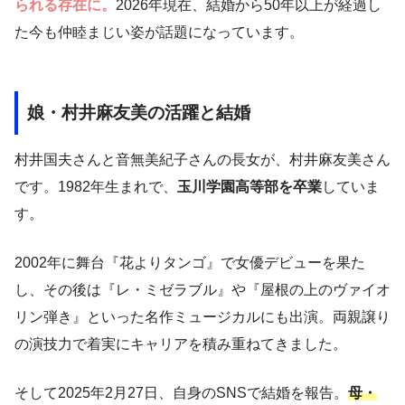
られる存在に。
2026年現在、結婚から50年以上が経過し
た今も仲睦まじい姿が話題になっています。
娘・村井麻友美の活躍と結婚
村井国夫さんと音無美紀子さんの長女が、村井麻友美さん
です。1982年生まれで、
玉川学園高等部を卒業
していま
す。
2002年に舞台『花よりタンゴ』で女優デビューを果た
し、その後は『レ・ミゼラブル』や『屋根の上のヴァイオ
リン弾き』といった名作ミュージカルにも出演。両親譲り
の演技力で着実にキャリアを積み重ねてきました。
そして2025年2月27日、自身のSNSで結婚を報告。
母・