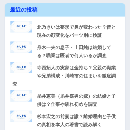
最近の投稿
北乃きいは整形で鼻が変わった？昔と
現在の顔変化をパーツ別に検証
舟木一夫の息子・上田純は結婚して
る？職業は医者で何人いるか調査
寺西拓人の実家は金持ち？父親の職業
や兄弟構成・川崎市の住まいを徹底調
査
糸井恵美（糸井嘉男の嫁）の結婚と子
供は？仕事や馴れ初めを調査
杉本宏之の前妻は誰？離婚理由と子供
の真相を本人の著書で読み解く