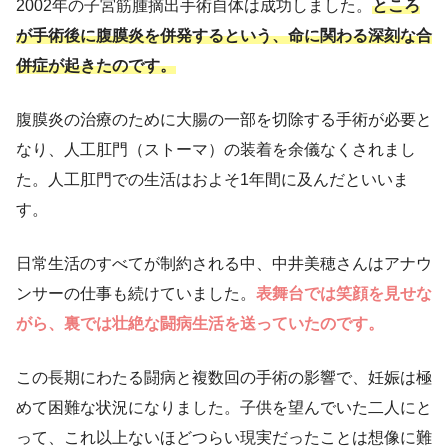
2002年の子宮筋腫摘出手術自体は成功しました。
ところ
が手術後に腹膜炎を併発するという、命に関わる深刻な合
併症が起きたのです。
腹膜炎の治療のために大腸の一部を切除する手術が必要と
なり、人工肛門（ストーマ）の装着を余儀なくされまし
た。人工肛門での生活はおよそ1年間に及んだといいま
す。
日常生活のすべてが制約される中、中井美穂さんはアナウ
ンサーの仕事も続けていました。
表舞台では笑顔を見せな
がら、裏では壮絶な闘病生活を送っていたのです。
この長期にわたる闘病と複数回の手術の影響で、妊娠は極
めて困難な状況になりました。子供を望んでいた二人にと
って、これ以上ないほどつらい現実だったことは想像に難