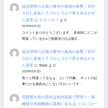
稲見萌寧の父親の事件の真相が衝撃！封印
された家族トラブルとゴルフ界を揺るがせ
た真実
に
ヒロジロー
より
2026年6月3日
コメントありがとうございます。 具体的にどこが
間違っているかsご指摘頂ければ修正…
稲見萌寧の父親の事件の真相が衝撃！封印
された家族トラブルとゴルフ界を揺るがせ
た真実
に
tmax
より
2026年6月3日
色々と間違ってるなぁ、という印象。 ネットの記
事だけを鵜呑みにしない方がいいです…
田野岡大和の現在は知内高校で野球？一家
離散や両親離婚の真相に迫る
に
ヒロジロー