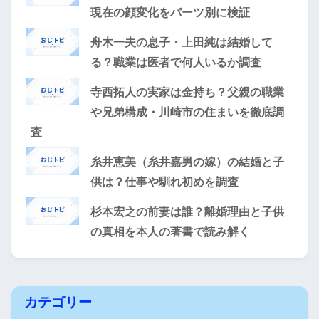
現在の顔変化をパーツ別に検証
舟木一夫の息子・上田純は結婚して
る？職業は医者で何人いるか調査
寺西拓人の実家は金持ち？父親の職業
や兄弟構成・川崎市の住まいを徹底調
査
糸井恵美（糸井嘉男の嫁）の結婚と子
供は？仕事や馴れ初めを調査
杉本宏之の前妻は誰？離婚理由と子供
の真相を本人の著書で読み解く
カテゴリー