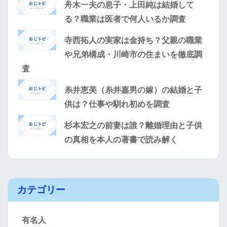
舟木一夫の息子・上田純は結婚して
る？職業は医者で何人いるか調査
寺西拓人の実家は金持ち？父親の職業
や兄弟構成・川崎市の住まいを徹底調
査
糸井恵美（糸井嘉男の嫁）の結婚と子
供は？仕事や馴れ初めを調査
杉本宏之の前妻は誰？離婚理由と子供
の真相を本人の著書で読み解く
カテゴリー
有名人