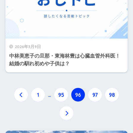
2026年3月9日
中林美恵子の旦那・東海林豊は心臓血管外科医！
結婚の馴れ初めや子供は？
1
…
95
96
97
98