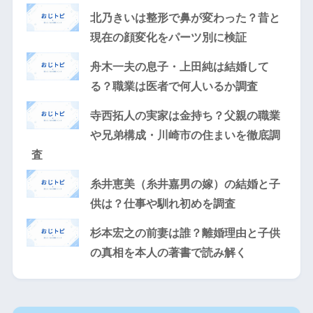
北乃きいは整形で鼻が変わった？昔と
現在の顔変化をパーツ別に検証
舟木一夫の息子・上田純は結婚して
る？職業は医者で何人いるか調査
寺西拓人の実家は金持ち？父親の職業
や兄弟構成・川崎市の住まいを徹底調
査
糸井恵美（糸井嘉男の嫁）の結婚と子
供は？仕事や馴れ初めを調査
杉本宏之の前妻は誰？離婚理由と子供
の真相を本人の著書で読み解く