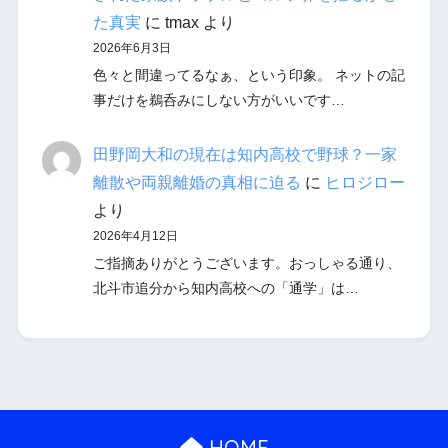
た真実
に
tmax
より
2026年6月3日
色々と間違ってるなぁ、という印象。 ネットの記
事だけを鵜呑みにしない方がいいです…
田野岡大和の現在は知内高校で野球？一家
離散や両親離婚の真相に迫る
に
ヒロジロー
より
2026年4月12日
ご指摘ありがとうございます。おっしゃる通り、
北斗市追分から知内高校への「通学」は…
HOME