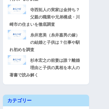
寺西拓人の実家は金持ち？
父親の職業や兄弟構成・川
崎市の住まいを徹底調査
糸井恵美（糸井嘉男の嫁）
の結婚と子供は？仕事や馴
れ初めを調査
杉本宏之の前妻は誰？離婚
理由と子供の真相を本人の
著書で読み解く
カテゴリー