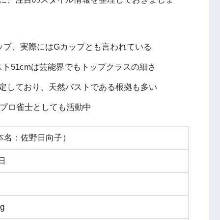
ップ、実際にはGカップとも言われている
エスト51cmは芸能界でもトップクラスの細さ
否定しており、天然バストである根拠も多い
はプロ雀士としても活動中
本名：佐野日向子）
3日
g