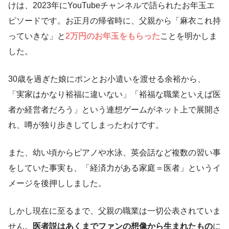
けは、2023年にYouTubeチャンネルで語られたお年玉エ
ピソードです。お正月の帰省時に、父親から「麻衣これ持
っていきな」と
2万円のお年玉をもらった
ことを明かしま
した。
30歳を過ぎた娘にポンとお小遣いを渡せる余裕から、
「実家はかなり裕福に違いない」「裕福な職業といえば医
者か経営者だろう」という連想ゲームがネット上で展開さ
れ、噂が独り歩きしてしまったわけです。
また、幼い頃からピアノや水泳、英会話など複数の習い事
をしていた事実も、「経済力がある家庭＝医者」というイ
メージを後押ししました。
しかし現在に至るまで、父親の職業は一切公表されていま
せん。
医者説はあくまでファンの想像から生まれたもの
に