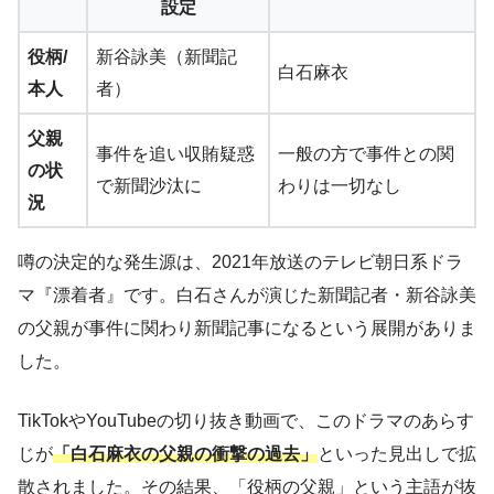
設定
役柄/
新谷詠美（新聞記
白石麻衣
本人
者）
父親
事件を追い収賄疑惑
一般の方で事件との関
の状
で新聞沙汰に
わりは一切なし
況
噂の決定的な発生源は、2021年放送のテレビ朝日系ドラ
マ『漂着者』です。白石さんが演じた新聞記者・新谷詠美
の父親が事件に関わり新聞記事になるという展開がありま
した。
TikTokやYouTubeの切り抜き動画で、このドラマのあらす
じが
「白石麻衣の父親の衝撃の過去」
といった見出しで拡
散されました。その結果、「役柄の父親」という主語が抜