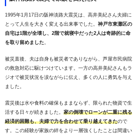
1995年1月17日の阪神淡路大震災は、高井美紀さん夫婦に
とって人生を大きく変える出来事でした。
神戸市東灘区の
自宅は1階が全壊し、2階で就寝中だった2人は奇跡的に命
を取り留めました
。
被災直後、夫は自身も被災者でありながら、芦屋市民病院
の救急対応に駆けつけています。一方の高井美紀さんもラ
ジオで被災状況を涙ながらに伝え、多くの人に勇気を与え
ました。
震災後は水や食料の確保もままならず、限られた物資で生
活する日々が続きました。
家の倒壊でローンが二重に残る
経済的困難も、夫婦で力を合わせて乗り越えてきた
ので
す。この経験が家族の絆をより一層強くしたことは間違い