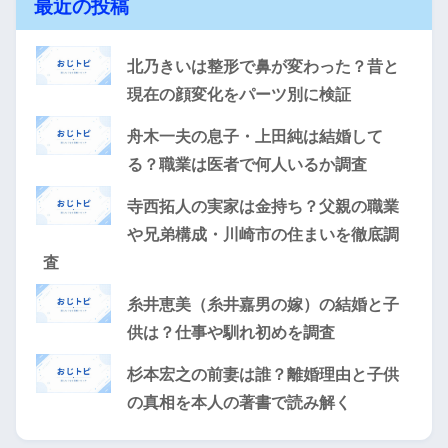
最近の投稿
北乃きいは整形で鼻が変わった？昔と
現在の顔変化をパーツ別に検証
舟木一夫の息子・上田純は結婚して
る？職業は医者で何人いるか調査
寺西拓人の実家は金持ち？父親の職業
や兄弟構成・川崎市の住まいを徹底調
査
糸井恵美（糸井嘉男の嫁）の結婚と子
供は？仕事や馴れ初めを調査
杉本宏之の前妻は誰？離婚理由と子供
の真相を本人の著書で読み解く