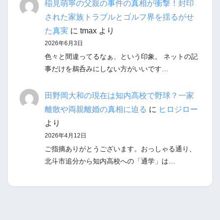
稲見萌寧の父親の事件の真相が衝撃！封印
された家族トラブルとゴルフ界を揺るがせ
た真実
に
tmax
より
2026年6月3日
色々と間違ってるなぁ、という印象。 ネットの記
事だけを鵜呑みにしない方がいいです…
田野岡大和の現在は知内高校で野球？一家
離散や両親離婚の真相に迫る
に
ヒロジロー
より
2026年4月12日
ご指摘ありがとうございます。おっしゃる通り、
北斗市追分から知内高校への「通学」は…