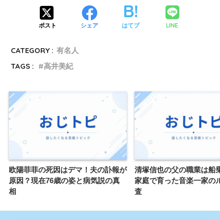
LINE
ポスト
シェア
はてブ
CATEGORY :
有名人
TAGS :
高井美紀
欧陽菲菲の死因はデマ！夫の訃報が
清塚信也の父の職業は船
原因？現在76歳の姿と病気説の真
家庭で育った音楽一家の
相
査