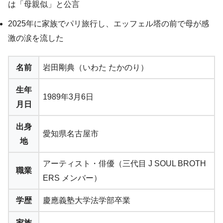
は「母親似」と公言
2025年に家族でパリ旅行し、エッフェル塔の前で母が感
激の涙を流した
名前
岩田剛典（いわた たかのり）
生年
1989年3月6日
月日
出身
愛知県名古屋市
地
アーティスト・俳優（三代目 J SOUL BROTH
職業
ERS メンバー）
学歴
慶應義塾大学法学部卒業
家族