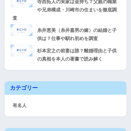
寺西拓人の実家は金持ち？父親の職業
や兄弟構成・川崎市の住まいを徹底調
査
糸井恵美（糸井嘉男の嫁）の結婚と子
供は？仕事や馴れ初めを調査
杉本宏之の前妻は誰？離婚理由と子供
の真相を本人の著書で読み解く
カテゴリー
有名人