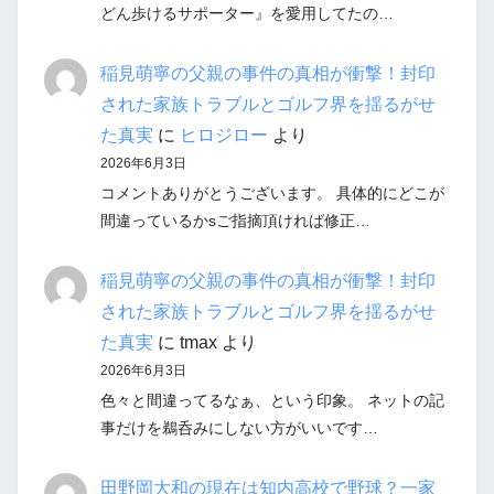
どん歩けるサポーター』を愛用してたの…
稲見萌寧の父親の事件の真相が衝撃！封印
された家族トラブルとゴルフ界を揺るがせ
た真実
に
ヒロジロー
より
2026年6月3日
コメントありがとうございます。 具体的にどこが
間違っているかsご指摘頂ければ修正…
稲見萌寧の父親の事件の真相が衝撃！封印
された家族トラブルとゴルフ界を揺るがせ
た真実
に
tmax
より
2026年6月3日
色々と間違ってるなぁ、という印象。 ネットの記
事だけを鵜呑みにしない方がいいです…
田野岡大和の現在は知内高校で野球？一家