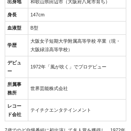
出身地
和歌山県田辺市（大阪府八尾市育ち）
身長
147cm
血液型
B型
大阪女子短期大学附属高等学校 卒業（現・
学歴
大阪緑涼高等学校）
デビュ
1972年「風が吹く」でプロデビュー
ー
所属事
世界芸能株式会社
務所
レコー
テイチクエンタテインメント
ド会社
7歳でのど自慢番組に初出演して名人賞を獲得し、1972年