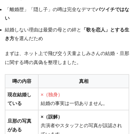
「離婚歴」「隠し子」の噂は完全なデマで
バツイチではな
い
結婚しない理由は最愛の母との絆と
「歌を恋人」とする生
き方
を選んだため
まずは、ネット上で飛び交う天童よしみさんの結婚・旦那
に関する噂の真偽を整理しました。
噂の内容
真相
現在結婚し
×（独身）
ている
結婚の事実は一切ありません。
×（誤解）
旦那の写真
共演者やスタッフとの写真が誤認され
がある