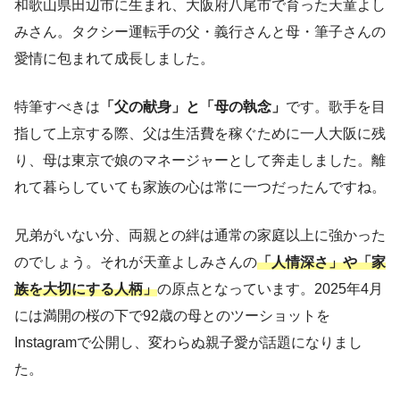
和歌山県田辺市に生まれ、大阪府八尾市で育った天童よし
みさん。タクシー運転手の父・義行さんと母・筆子さんの
愛情に包まれて成長しました。
特筆すべきは
「父の献身」と「母の執念」
です。歌手を目
指して上京する際、父は生活費を稼ぐために一人大阪に残
り、母は東京で娘のマネージャーとして奔走しました。離
れて暮らしていても家族の心は常に一つだったんですね。
兄弟がいない分、両親との絆は通常の家庭以上に強かった
のでしょう。それが天童よしみさんの
「人情深さ」や「家
族を大切にする人柄」
の原点となっています。2025年4月
には満開の桜の下で92歳の母とのツーショットを
Instagramで公開し、変わらぬ親子愛が話題になりまし
た。