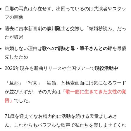
旦那の写真は存在せず、出回っているのは共演者やスタッ
フの画像
過去に吉本新喜劇の
森川隆士
と交際し「結婚秒読み」だっ
たが破局
結婚しない理由は
歌への情熱と母・筆子さんとの絆
を最優
先したため
2026年現在も新曲リリースや全国ツアーで
現役活動中
「旦那」「写真」「結婚」と検索画面には気になるワード
が並びますが、その真実は
「歌一筋に生きてきた女性の覚
悟」
でした。
71歳を迎えてなお精力的に活動を続ける天童よしみさ
ん。これからもパワフルな歌声で私たちを楽しませてくれ