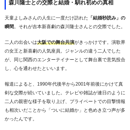
森川隆士との交際と結婚・馴れ初めの真相
天童よしみさんの人生に一度だけ訪れた
「結婚秒読み」の
瞬間
。それが吉本新喜劇の森川隆士さんとの交際でした。
二人の出会いは
大阪での舞台共演
がきっかけです。演歌界
の女王と新喜劇の人気座員。ジャンルの違う二人でした
が、同じ関西のエンターテイナーとして舞台裏で意気投合
し、心を通わせたといいます。
報道によると、1990年代後半から2001年前後にかけて真
剣な交際が続いていました。テレビや雑誌が連日のように
二人の親密な様子を取り上げ、プライベートでの目撃情報
も相次いだことから「ついに結婚か」と色めき立つ声が多
かったんです。