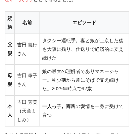
続
名前
エピソード
柄
タクシー運転手。妻と娘が上京した後
父
吉田 義行
も大阪に残り、仕送りで経済的に支え
親
さん
続けた
娘の最大の理解者でありマネージャ
母
吉田 筆子
ー。幼少期から常にそばで支え続け
親
さん
た。2025年時点で92歳
吉田 芳美
本
一人っ子。
両親の愛情を一身に受けて
（天童よ
人
育つ
しみ）