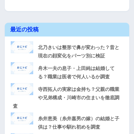
最近の投稿
北乃きいは整形で鼻が変わった？昔と
現在の顔変化をパーツ別に検証
舟木一夫の息子・上田純は結婚して
る？職業は医者で何人いるか調査
寺西拓人の実家は金持ち？父親の職業
や兄弟構成・川崎市の住まいを徹底調
査
糸井恵美（糸井嘉男の嫁）の結婚と子
供は？仕事や馴れ初めを調査