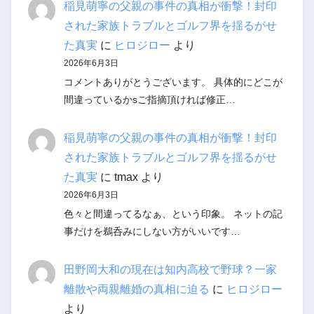
稲見萌寧の父親の事件の真相が衝撃！封印
された家族トラブルとゴルフ界を揺るがせ
た真実
に
ヒロジロー
より
2026年6月3日
コメントありがとうございます。 具体的にどこが
間違っているかsご指摘頂ければ修正…
稲見萌寧の父親の事件の真相が衝撃！封印
された家族トラブルとゴルフ界を揺るがせ
た真実
に
tmax
より
2026年6月3日
色々と間違ってるなぁ、という印象。 ネットの記
事だけを鵜呑みにしない方がいいです…
田野岡大和の現在は知内高校で野球？一家
離散や両親離婚の真相に迫る
に
ヒロジロー
より