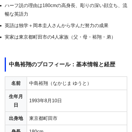
ハーフ説の理由は180cmの高身長、彫りの深い顔立ち、流
暢な英語力
英語は独学＋岡本圭人さんから学んだ努力の成果
実家は東京都町田市の4人家族（父・母・裕翔・弟）
中島裕翔のプロフィール：基本情報と経歴
名前
中島裕翔（なかじま ゆうと）
生年月
1993年8月10日
日
出身地
東京都町田市
身長
180cm