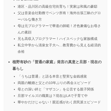
港区・品川区の高級住宅街育ち！実家は和風の豪邸
父は音楽会社勤務でベンツ所有！海外出張三昧のグロ
ーバルな働き方
母は元プログラマーで華道の師範！才色兼備なお母さ
んの素顔
兄も高収入プログラマー！ハイスペックな家族構成
私立中学から清泉女子大へ…教育費から見える経済的
余裕
植野有砂の「普通の家庭」発言の真意と旦那・現在の
暮らし
「うちは普通」と語る本音と堅実な金銭感覚
両親の離婚と父との10年ぶりの再会エピソード
母との深い絆と「マザコン」を公言する親子関係
旦那マイルズの職業は？現在はLAで子育て中
華やかだけじゃない！親近感がわく庶民派エピソード