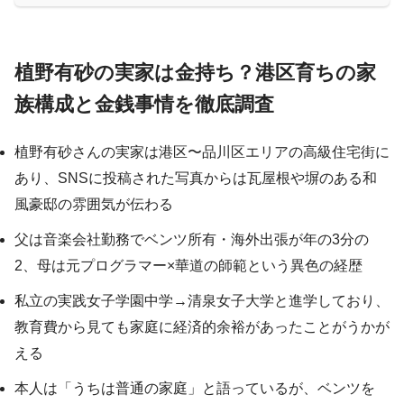
植野有砂の実家は金持ち？港区育ちの家
族構成と金銭事情を徹底調査
植野有砂さんの実家は港区〜品川区エリアの高級住宅街に
あり、SNSに投稿された写真からは瓦屋根や塀のある和
風豪邸の雰囲気が伝わる
父は音楽会社勤務でベンツ所有・海外出張が年の3分の
2、母は元プログラマー×華道の師範という異色の経歴
私立の実践女子学園中学→清泉女子大学と進学しており、
教育費から見ても家庭に経済的余裕があったことがうかが
える
本人は「うちは普通の家庭」と語っているが、ベンツを