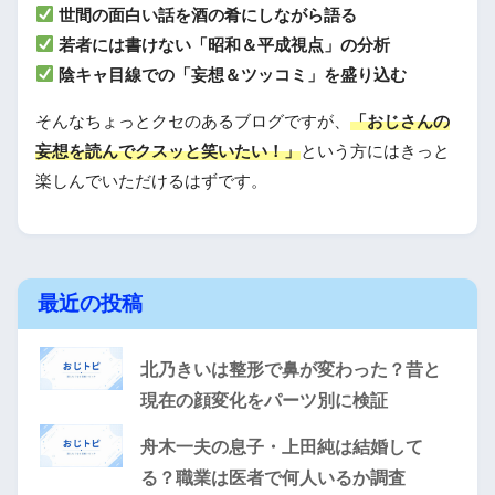
世間の面白い話を酒の肴にしながら語る
若者には書けない「昭和＆平成視点」の分析
陰キャ目線での「妄想＆ツッコミ」を盛り込む
そんなちょっとクセのあるブログですが、
「おじさんの
妄想を読んでクスッと笑いたい！」
という方にはきっと
楽しんでいただけるはずです。
最近の投稿
北乃きいは整形で鼻が変わった？昔と
現在の顔変化をパーツ別に検証
舟木一夫の息子・上田純は結婚して
る？職業は医者で何人いるか調査