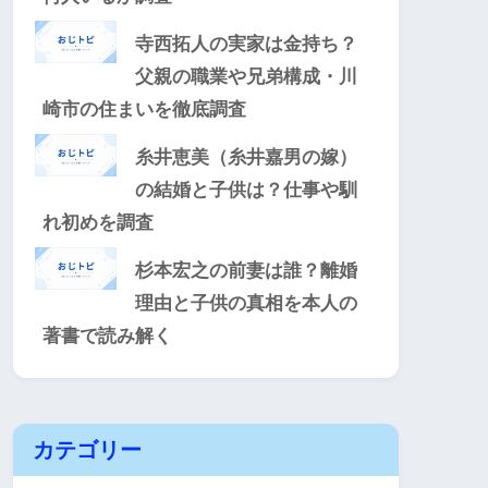
寺西拓人の実家は金持ち？
父親の職業や兄弟構成・川
崎市の住まいを徹底調査
糸井恵美（糸井嘉男の嫁）
の結婚と子供は？仕事や馴
れ初めを調査
杉本宏之の前妻は誰？離婚
理由と子供の真相を本人の
著書で読み解く
カテゴリー