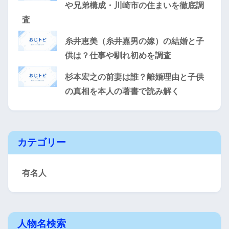
や兄弟構成・川崎市の住まいを徹底調
査
糸井恵美（糸井嘉男の嫁）の結婚と子
供は？仕事や馴れ初めを調査
杉本宏之の前妻は誰？離婚理由と子供
の真相を本人の著書で読み解く
カテゴリー
有名人
人物名検索