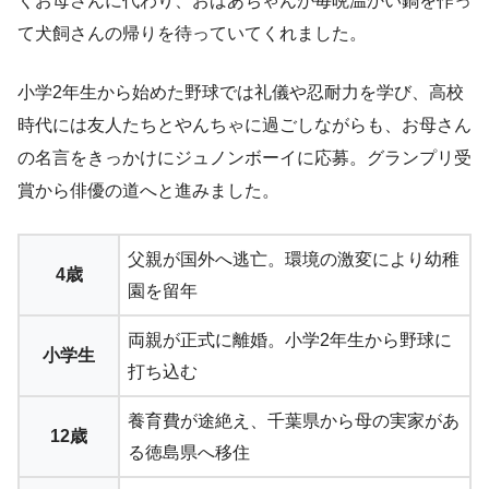
くお母さんに代わり、おばあちゃんが毎晩温かい鍋を作っ
て犬飼さんの帰りを待っていてくれました。
小学2年生から始めた野球では礼儀や忍耐力を学び、高校
時代には友人たちとやんちゃに過ごしながらも、お母さん
の名言をきっかけにジュノンボーイに応募。グランプリ受
賞から俳優の道へと進みました。
父親が国外へ逃亡。環境の激変により幼稚
4歳
園を留年
両親が正式に離婚。小学2年生から野球に
小学生
打ち込む
養育費が途絶え、千葉県から母の実家があ
12歳
る徳島県へ移住