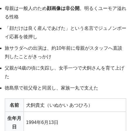
母親は一般人のため
顔画像は非公開
。明るくユーモア溢れ
る性格
「顔だけは良く産んであげた」という名言でジュノンボー
イ応募を後押し
旅サラダへの出演は、約10年前に母親がスタッフへ直談
判したことがきっかけ
父親が4歳の頃に失踪し、女手一つで犬飼さんを育て上げ
た
徳島県で祖父母と同居し、家族一丸で支えた
名前
犬飼貴丈（いぬかい あつひろ）
生年月
1994年6月13日
日