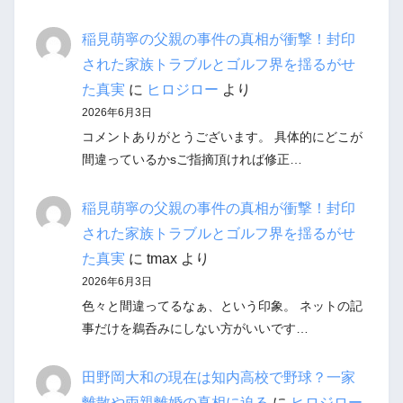
稲見萌寧の父親の事件の真相が衝撃！封印
された家族トラブルとゴルフ界を揺るがせ
た真実
に
ヒロジロー
より
2026年6月3日
コメントありがとうございます。 具体的にどこが
間違っているかsご指摘頂ければ修正…
稲見萌寧の父親の事件の真相が衝撃！封印
された家族トラブルとゴルフ界を揺るがせ
た真実
に
tmax
より
2026年6月3日
色々と間違ってるなぁ、という印象。 ネットの記
事だけを鵜呑みにしない方がいいです…
田野岡大和の現在は知内高校で野球？一家
離散や両親離婚の真相に迫る
に
ヒロジロー