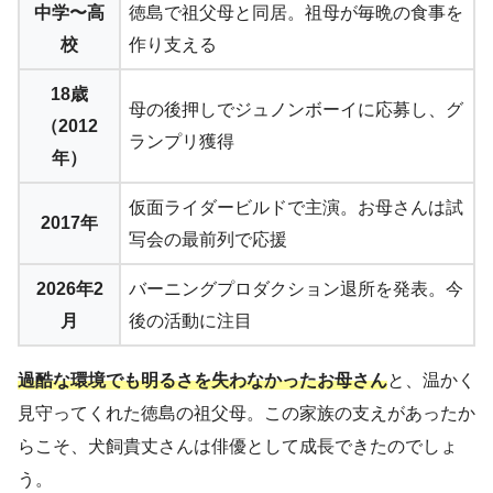
中学〜高
徳島で祖父母と同居。祖母が毎晩の食事を
校
作り支える
18歳
母の後押しでジュノンボーイに応募し、グ
（2012
ランプリ獲得
年）
仮面ライダービルドで主演。お母さんは試
2017年
写会の最前列で応援
2026年2
バーニングプロダクション退所を発表。今
月
後の活動に注目
過酷な環境でも明るさを失わなかったお母さん
と、温かく
見守ってくれた徳島の祖父母。この家族の支えがあったか
らこそ、犬飼貴丈さんは俳優として成長できたのでしょ
う。