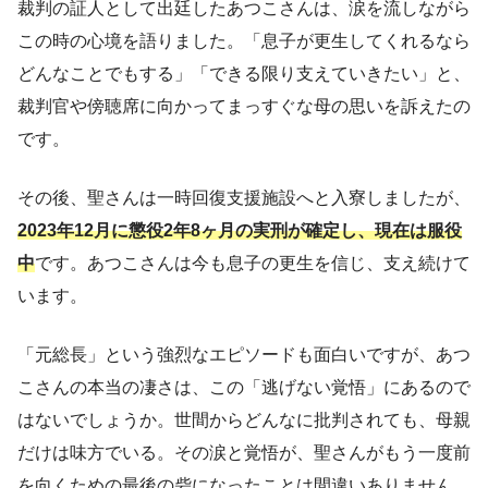
裁判の証人として出廷したあつこさんは、涙を流しながら
この時の心境を語りました。「息子が更生してくれるなら
どんなことでもする」「できる限り支えていきたい」と、
裁判官や傍聴席に向かってまっすぐな母の思いを訴えたの
です。
その後、聖さんは一時回復支援施設へと入寮しましたが、
2023年12月に懲役2年8ヶ月の実刑が確定し、現在は服役
中
です。あつこさんは今も息子の更生を信じ、支え続けて
います。
「元総長」という強烈なエピソードも面白いですが、あつ
こさんの本当の凄さは、この「逃げない覚悟」にあるので
はないでしょうか。世間からどんなに批判されても、母親
だけは味方でいる。その涙と覚悟が、聖さんがもう一度前
を向くための最後の砦になったことは間違いありません。