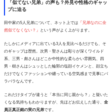
「似てない兄弟」の声も？外見や性格のギャッ
プに迫る
田中家の5人兄弟について、ネット上では
「兄弟なのに全
然似てなくない？」
という声がよく上がります。
たしかにメディアに出ている3人を見比べるだけでも、そ
のギャップは歴然。次男・聖さんは彫りが深くワイルド
系、三男・彪さんはどこか中性的な柔らかい雰囲気、四
男・樹さんはシュッとした輪郭の塩顔イケメンと、顔立ち
だけでなくファッションや纏っている空気感まで見事にバ
ラバラなんです。
これだけタイプが違うと「本当に同じ親から？」と疑いた
くなる気持ちもわかりますが、先ほどお伝えした通り、
全
員正真正銘の実の兄弟
です。