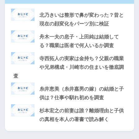
北乃きいは整形で鼻が変わった？昔と
現在の顔変化をパーツ別に検証
舟木一夫の息子・上田純は結婚して
る？職業は医者で何人いるか調査
寺西拓人の実家は金持ち？父親の職業
や兄弟構成・川崎市の住まいを徹底調
査
糸井恵美（糸井嘉男の嫁）の結婚と子
供は？仕事や馴れ初めを調査
杉本宏之の前妻は誰？離婚理由と子供
の真相を本人の著書で読み解く