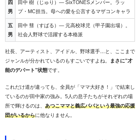
四
田中 樹（じゅり）― SixTONESメンバー。ラッ
男
プ・MC担当。母への愛を公言するマザコンキャラ
五
田中 彗（すばる）― 元高校球児（甲子園出場）。
男
社会人野球で活躍する本格派
社長、アーティスト、アイドル、野球選手…と、ここまで
ジャンルが分かれているのもすごいですよね。
まさに”才
能のデパート”状態
です。
これだけ道が違っても、全員が「ママ大好き！」で結束し
ているのが田中家の強み。5人の息子たちがそれぞれの場
所で輝けるのは、
あつこママと義広パパという最強の応援
団がいるから
に他なりません。