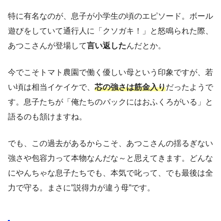
特に有名なのが、息子が小学生の頃のエピソード。ボール
遊びをしていて通行人に「クソガキ！」と怒鳴られた際、
あつこさんが登場して
言い返した
んだとか。
今でこそトマト農園で働く優しい母という印象ですが、若
い頃は相当イケイケで、
芯の強さは筋金入り
だったようで
す。息子たちが「俺たちのバックにはおふくろがいる」と
語るのも頷けますね。
でも、この過去があるからこそ、あつこさんの揺るぎない
強さや包容力って本物なんだな～と思えてきます。どんな
にやんちゃな息子たちでも、本気で叱って、でも最後は全
力で守る。まさに”説得力が違う母”です。