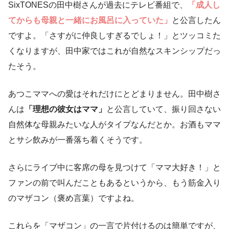
SixTONESの田中樹さんが過去にテレビ番組で、
「成人し
てからも母親と一緒にお風呂に入っていた」
と公言したん
ですよ。「さすがに仲良しすぎるでしょ！」とツッコミた
くなりますが、田中家ではこれが自然なスキンシップだっ
たそう。
あつこママへの愛はそれだけにとどまりません。田中樹さ
んは
「理想の彼女はママ」
と公言していて、振り回さない
自然体な母親みたいな人がタイプなんだとか。お酒もママ
とサシ飲みが一番落ち着くそうです。
さらにライブ中に客席の母を見つけて「ママ大好き！」と
ファンの前で叫んだこともあるというから、もう筋金入り
のマザコン（褒め言葉）ですよね。
これらを「マザコン」の一言で片付けるのは簡単ですが、