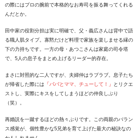
の際にはプロの腕前で本格的なお寿司を振る舞ってくれる
んだとか。
田中家の役割分担は実に明確で、父・義広さんは背中で語
る職人肌タイプ。寡黙だけど料理で家族を楽しませる縁の
下の力持ちです。一方の母・あつこさんは家庭の司令塔
で、5人の息子をまとめ上げるリーダー的存在。
まさに対照的な二人ですが、夫婦仲はラブラブ。息子たち
が帰省した際には
「パパとママ、チューして！」
とリクエ
ストし、実際にキスをしてしまうほどの仲良しぶり
（笑）。
再婚説を一蹴するほどの熱々ぶりです。この両親のバラン
ス感覚が、個性豊かな5兄弟を育て上げた最大の秘訣なの
かもしれません。