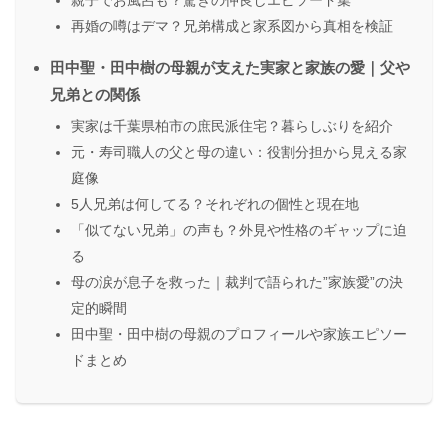
再婚の噂はデマ？兄弟構成と家系図から真相を検証
田中聖・田中樹の母親が支えた実家と家族の愛｜父や
兄弟との関係
実家は千葉県柏市の庶民派住宅？暮らしぶりを紹介
元・寿司職人の父と母の違い：役割分担から見える家
庭像
5人兄弟は何してる？それぞれの個性と現在地
「似てない兄弟」の声も？外見や性格のギャップに迫
る
母の涙が息子を救った｜裁判で語られた”家族愛”の決
定的瞬間
田中聖・田中樹の母親のプロフィールや家族エピソー
ドまとめ