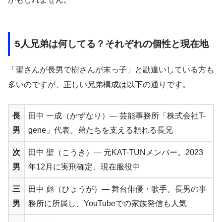
5人兄弟は何してる？それぞれの個性と現在地
「聖さんが長男で樹さんが末っ子」と勘違いしている方も
多いのですが、正しい兄弟構成は以下の通りです。
長
田中 一成（かずなり）― 芸能事務所「株式会社T-
男
gene」代表。弟たちを支える頼れる長兄
次
田中 聖（こうき）― 元KAT-TUNメンバー。2023
男
年12月に実刑確定、現在服役中
三
田中 彪（ひょうが）― 舞台俳優・歌手。長男の事
男
務所に所属し、YouTubeでの家族発信も人気