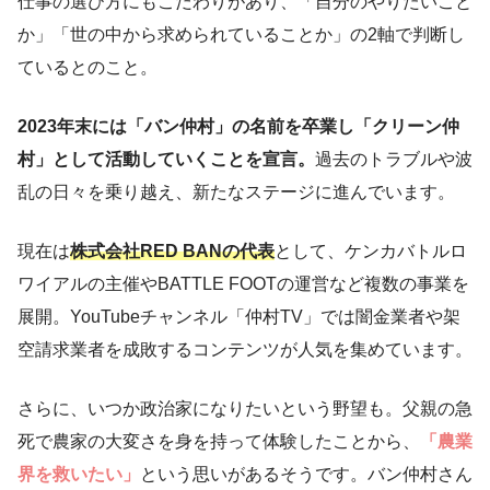
仕事の選び方にもこだわりがあり、「自分のやりたいこと
か」「世の中から求められていることか」の2軸で判断し
ているとのこと。
2023年末には「バン仲村」の名前を卒業し「クリーン仲
村」として活動していくことを宣言。
過去のトラブルや波
乱の日々を乗り越え、新たなステージに進んでいます。
現在は
株式会社RED BANの代表
として、ケンカバトルロ
ワイアルの主催やBATTLE FOOTの運営など複数の事業を
展開。YouTubeチャンネル「仲村TV」では闇金業者や架
空請求業者を成敗するコンテンツが人気を集めています。
さらに、いつか政治家になりたいという野望も。父親の急
死で農家の大変さを身を持って体験したことから、
「農業
界を救いたい」
という思いがあるそうです。バン仲村さん