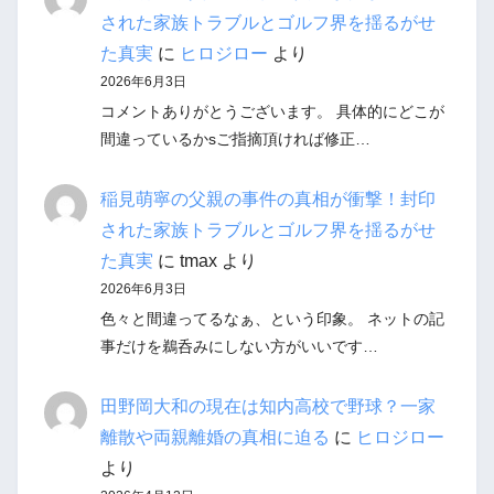
された家族トラブルとゴルフ界を揺るがせ
た真実
に
ヒロジロー
より
2026年6月3日
コメントありがとうございます。 具体的にどこが
間違っているかsご指摘頂ければ修正…
稲見萌寧の父親の事件の真相が衝撃！封印
された家族トラブルとゴルフ界を揺るがせ
た真実
に
tmax
より
2026年6月3日
色々と間違ってるなぁ、という印象。 ネットの記
事だけを鵜呑みにしない方がいいです…
田野岡大和の現在は知内高校で野球？一家
離散や両親離婚の真相に迫る
に
ヒロジロー
より