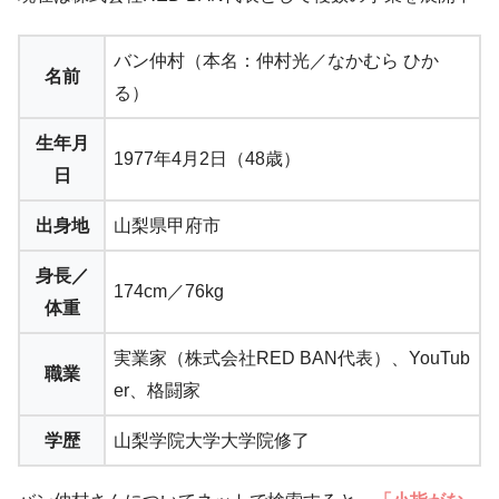
バン仲村（本名：仲村光／なかむら ひか
名前
る）
生年月
1977年4月2日（48歳）
日
出身地
山梨県甲府市
身長／
174cm／76kg
体重
実業家（株式会社RED BAN代表）、YouTub
職業
er、格闘家
学歴
山梨学院大学大学院修了