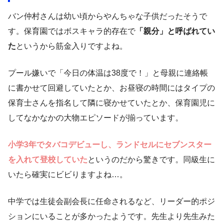
バン仲村さんは幼い頃からやんちゃな子供だったそうで
す。保育園ではボスキャラ的存在で
「親分」と呼ばれてい
た
というから筋金入りですよね。
プール嫌いで「今日の体温は38度で！」と母親に連絡帳
に書かせて回避していたとか、お昼寝の時間にはタイプの
保育士さんを指名して隣に寝かせていたとか、保育園児に
してなかなかの大物エピソードが揃っています。
小学3年でタバコデビューし、ランドセルにセブンスター
を入れて登校していた
というのだから驚きです。同級生に
いたら確実にビビりますよね…。
中学では生徒会副会長に任命されるなど、リーダー的ポジ
ションにいることが多かったようです。先生より先生みた