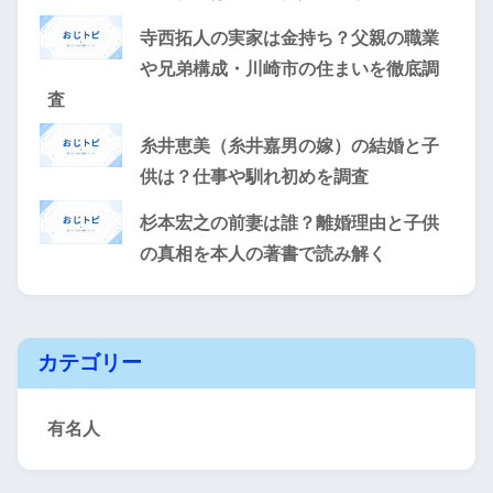
寺西拓人の実家は金持ち？父親の職業
や兄弟構成・川崎市の住まいを徹底調
査
糸井恵美（糸井嘉男の嫁）の結婚と子
供は？仕事や馴れ初めを調査
杉本宏之の前妻は誰？離婚理由と子供
の真相を本人の著書で読み解く
カテゴリー
有名人