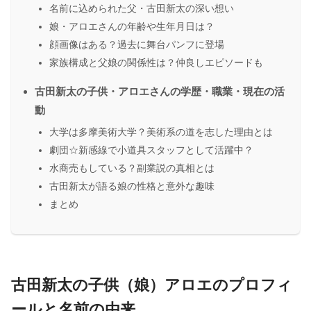
名前に込められた父・古田新太の深い想い
娘・アロエさんの年齢や生年月日は？
顔画像はある？過去に舞台パンフに登場
家族構成と父娘の関係性は？仲良しエピソードも
古田新太の子供・アロエさんの学歴・職業・現在の活
動
大学は多摩美術大学？美術系の道を志した理由とは
劇団☆新感線で小道具スタッフとして活躍中？
水商売もしている？副業説の真相とは
古田新太が語る娘の性格と意外な趣味
まとめ
古田新太の子供（娘）アロエのプロフィ
ールと名前の由来