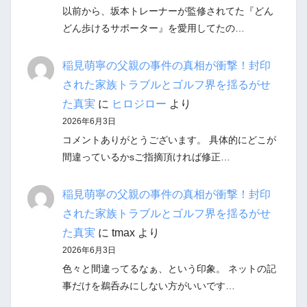
以前から、坂本トレーナーが監修されてた『どん
どん歩けるサポーター』を愛用してたの…
稲見萌寧の父親の事件の真相が衝撃！封印
された家族トラブルとゴルフ界を揺るがせ
た真実
に
ヒロジロー
より
2026年6月3日
コメントありがとうございます。 具体的にどこが
間違っているかsご指摘頂ければ修正…
稲見萌寧の父親の事件の真相が衝撃！封印
された家族トラブルとゴルフ界を揺るがせ
た真実
に
tmax
より
2026年6月3日
色々と間違ってるなぁ、という印象。 ネットの記
事だけを鵜呑みにしない方がいいです…