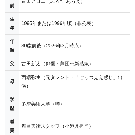
古田アロエ（ふるた あろえ）
前
生
1995年または1996年頃（非公表）
年
年
30歳前後（2026年3月時点）
齢
父
古田新太（俳優・劇団☆新感線）
西端弥生（元タレント・「ごっつええ感じ」出
母
演）
学
多摩美術大学（噂）
歴
職
舞台美術スタッフ（小道具担当）
業