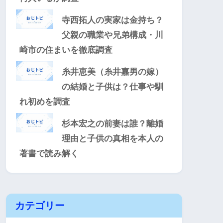
寺西拓人の実家は金持ち？
父親の職業や兄弟構成・川
崎市の住まいを徹底調査
糸井恵美（糸井嘉男の嫁）
の結婚と子供は？仕事や馴
れ初めを調査
杉本宏之の前妻は誰？離婚
理由と子供の真相を本人の
著書で読み解く
カテゴリー