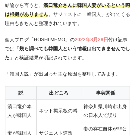
結論から言うと、
濱口竜介さんに韓国人妻がいるという噂
は根拠がありません
。サジェストに「韓国人」が出てくる
理由もきちんと整理されています。
個人ブログ「HOSHI MEMO」の
2022年3月28日
付け記事
では「
幾ら調べても韓国人という情報は出てきませんでし
た
」と検証結果が明記されています。
「韓国人説」が出回った主な原因を整理してみます。
説
出どころ
事実関係
濱口竜介本
神奈川県川崎市出身
ネット掲示板の噂
人が韓国人
の日本人で誤り
妻の存在自体が非公
妻が韓国人
サジェスト連想