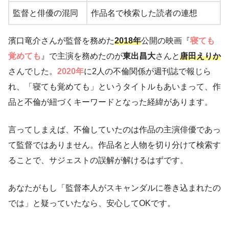
監督と俳優の混同
作品名で検索した読者の連想
濱口竜介さんが監督を務めた
2018年
公開の映画『
寝ても
覚めても
』で主演を務めたのが
東出昌大
さんと
唐田えりか
さんでした。
2020年
に2人の不倫関係が週刊誌で報じら
れ、「寝ても覚めても」というタイトルもあいまって、作
品と不倫が紐づくキーワードとなった経緯があります。
言ってしまえば、不倫していたのは作品の主演俳優であっ
て監督ではありません。作品名と人物を切り分けて検索す
ることで、サジェストの誤解が解けるはずです。
あなたがもし「監督本人がスキャンダルに巻き込まれたの
では」と疑っていたなら、安心してOKです。