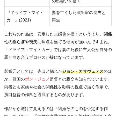
の出会いを描く
『ドライブ・マイ・
妻を亡くした演出家の喪失と
カー』(2021)
再生
これらの作品は、安定した夫婦像を描くというより、
関係
性の揺らぎや喪失
に焦点を当てる傾向が強いんですよね。
『ドライブ・マイ・カー』では妻の死後に主人公が自身の
罪と向き合うプロセスが核になっています。
影響元としては、先ほど触れた
ジョン・カサヴェテス
のほ
か、韓国の
ポン・ジュノ
監督との親交も知られています。
両者とも家族や社会の関係性を独特の視点で描く作家で、
濱口監督の作風と通底するものがあります。
作品から透けて見えるのは「結婚そのものを否定する作