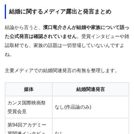
結婚に関するメディア露出と発言まとめ
結論から言うと、
濱口竜介さんが結婚や家族について語っ
た公式発言は確認されていません
。受賞インタビューや雑
誌取材でも、家族の話題は一切登場していないんですよ
ね。
主要メディアでの結婚関連発言の有無を整理します。
媒体
結婚関連発言
カンヌ国際映画祭
なし(作品論のみ)
受賞会見
第94回アカデミー
賞関連インタビュ
なし