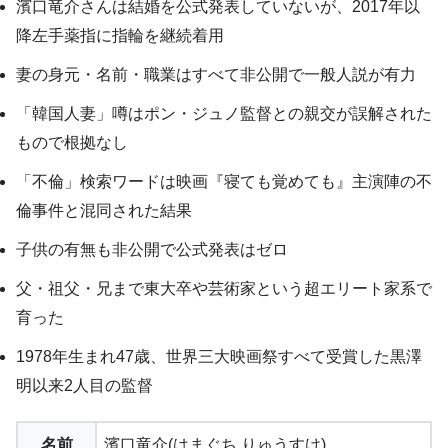
濱口竜介さんは結婚を公式発表していないが、2017年以
降左手薬指に指輪を継続着用
妻の身元・名前・職業はすべて非公開で一般人説が有力
「韓国人妻」噂はポン・ジュノ監督との親交が誤解された
もので根拠なし
「不倫」検索ワードは映画『寝ても覚めても』主演陣の不
倫事件と混同された結果
子供の有無も非公開で公式発表はゼロ
父・祖父・兄まで東大卒や芸術家という超エリート家系で
育った
1978年生まれ47歳、世界三大映画祭すべて受賞した黒澤
明以来2人目の監督
名前
濱口竜介(はまぐち りゅうすけ)