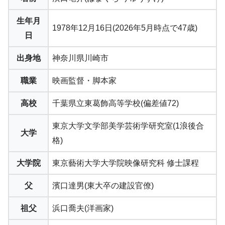
生年月
1978年12月16日(2026年5月時点で47歳)
日
出身地
神奈川県川崎市
職業
映画監督・脚本家
高校
千葉県立東葛飾高等学校(偏差値72)
東京大学文学部美学芸術学研究室(1浪後合
大学
格)
大学院
東京藝術大学大学院映像研究科 修士課程
父
濱口達男(東大卒の建設官僚)
祖父
浜口喬夫(洋画家)