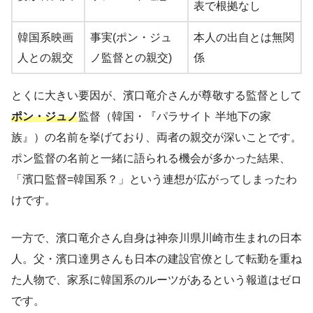
表で根拠なし
韓国系映画
事実(ポン・ジュ
本人の出自とは無関
人との親交
ノ監督との親交)
係
とくに大きい要因が、濱口竜介さんが尊敬する監督として
ポン・ジュノ
監督（韓国・『パラサイト 半地下の家
族』）の名前を挙げており、両者の親交が深いことです。
ポン監督の名前と一緒に語られる機会が多かった結果、
「濱口監督=韓国系？」という連想が広がってしまったわ
けです。
一方で、濱口竜介さん自身は神奈川県川崎市生まれの日本
人。父・濱口達男さんも日本の建設官僚として転勤を重ね
た人物で、家系に韓国系のルーツがあるという報道はゼロ
です。