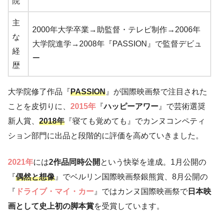
院
主
2000年大学卒業→助監督・テレビ制作→2006年
な
大学院進学→2008年『PASSION』で監督デビュ
経
ー
歴
大学院修了作品『
PASSION
』が国際映画祭で注目された
ことを皮切りに、
2015年
『
ハッピーアワー
』で芸術選奨
新人賞、
2018年
『寝ても覚めても』でカンヌコンペティ
ション部門に出品と段階的に評価を高めていきました。
2021年
には
2作品同時公開
という快挙を達成。1月公開の
『
偶然と想像
』でベルリン国際映画祭銀熊賞、8月公開の
『
ドライブ・マイ・カー
』ではカンヌ国際映画祭で
日本映
画として史上初の脚本賞
を受賞しています。