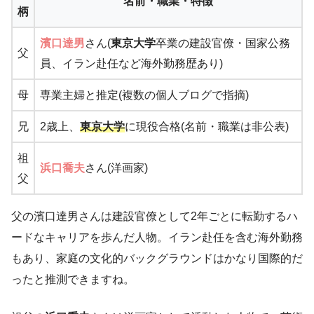
名前・職業・特徴
柄
濱口達男
さん(
東京大学
卒業の建設官僚・国家公務
父
員、イラン赴任など海外勤務歴あり)
母
専業主婦と推定(複数の個人ブログで指摘)
兄
2歳上、
東京大学
に現役合格(名前・職業は非公表)
祖
浜口喬夫
さん(洋画家)
父
父の濱口達男さんは建設官僚として2年ごとに転勤するハ
ードなキャリアを歩んだ人物。イラン赴任を含む海外勤務
もあり、家庭の文化的バックグラウンドはかなり国際的だ
ったと推測できますね。